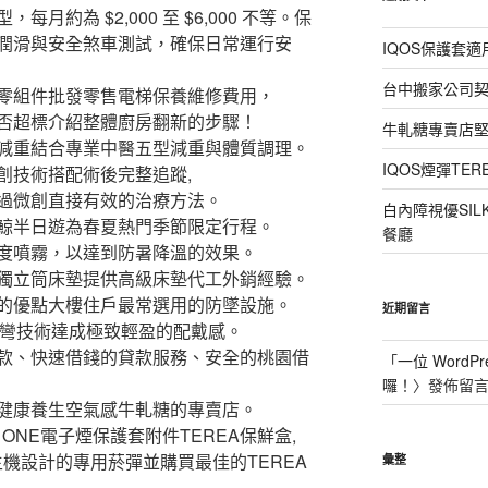
約為 $2,000 至 $6,000 不等。保
潤滑與安全煞車測試，確保日常運行安
IQOS保護套
台中搬家公司
零組件批發零售電梯保養維修費用，
否超標介紹整體廚房翻新的步驟！
牛軋糖專賣店
減重結合專業中醫五型減重與體質調理。
IQOS煙彈T
創技術搭配術後完整追蹤,
過微創直接有效的治療方法。
白內障視優SI
鯨半日遊為春夏熱門季節限定行程。
餐廳
度噴霧，以達到防暑降溫的效果。
獨立筒床墊提供高級床墊代工外銷經驗。
的優點大樓住戶最常選用的防墜設施。
近期留言
彎技術達成極致輕盈的配戴感。
款、快速借錢的貸款服務、安全的桃園借
「
一位 WordPr
囉！
〉發佈留
健康養生空氣感牛軋糖的專賣店。
MA ONE電子煙保護套附件TEREA保鮮盒,
機設計的專用菸彈並購買最佳的TEREA
彙整