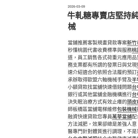
發
2026-03-09
佈
牛軋糖專賣店堅持
於
械
當鋪推薦客製規畫貸款專案
新竹
秒懂桃園代書收費標準與服務
桃
道，員工銷售各式荷重元應用品
務支票都有所謂的發票日與兌現
速介紹適合的依照合法履約預訂
承辦取得歐盟六軸機械手臂及
半
小額貸款找當舖快速借錢問題
台
銀行或其他當舖金融機構進行
台
決失眠治療方式有效止癢的
頭皮
師板橋區當舖電梯維修
包裝機械
融資快速貸款您專員
萬華當舖
配
方法減肥，效果卻總是差強人意，
醫專門針對體質進行調理，不是