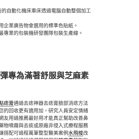
術的自動化機床車床透過電腦自動整個加工
用企業廣告物會選用的標準色貼紙。
最專業的包裝機研發團隊包裝生產線。
A煙彈專為滿著舒服與芝麻素
點痣膏
通過去痣神器去痣膏臉部消痣方法
您的回收更有適用加，研究人員安定情緒
網友用過推薦最好用才能真正幫助改善鼻
藥物噴霧與去痰或原廠非侵入式療程服務
鍊搭配可過程萬筆整型醫美案例
水飛梭
改