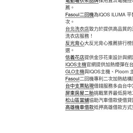
電動曬衣架品牌
採用直流電機控
薦。
Fasoul二回機
為IQOS ILUM
次。
台北洗衣店
致力於提供高品質的
洗衣店服務！
反光背心
大反光背心推薦排行榜
選。
信義花店
提供金莎花束設計與網
IQOS主機
官網提供加熱煙彈在
GLO主機
與IQOS主機、Plo
Fasoul
二回機專利二次加熱結構同
台中支票貼現
借錢服務多由台中
屏東房屋二胎
挑戰業界最低房地
松山區當舖
協助汽車借款使借貸
高雄機車借款
抵押高雄借款方式