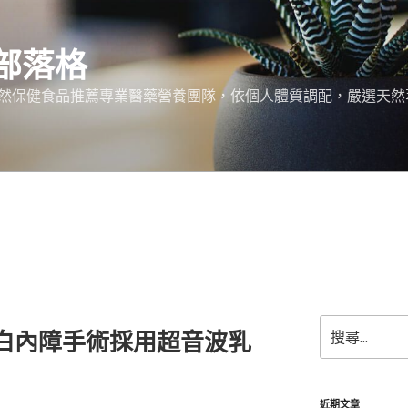
部落格
天然保健食品推薦專業醫藥營養團隊，依個人體質調配，嚴選天然
搜
於白內障手術採用超音波乳
尋
關
鍵
字:
近期文章