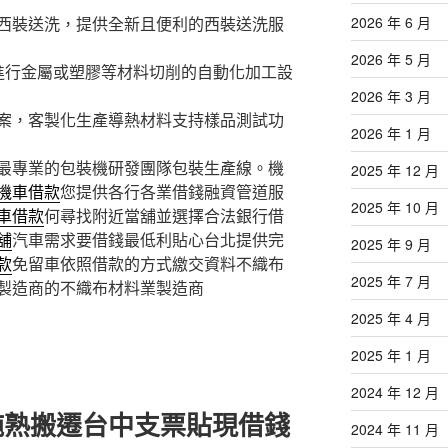
西裝送洗，提供全新且便利的西裝送洗服
2026 年 6 月
2026 年 5 月
進行金屬或塑膠等材料切削的自動化加工設
2026 年 3 月
案，客製化生產導熱材料支持樣品測試功
2026 年 1 月
最專業的包裝機研發團隊包裝生產線。機
2025 年 12 月
機車借款
您提供各行各業借錢融資管道服
2025 年 10 月
車借款
何尋找附近當舖並選擇合法銀行借
舖
汽車需求要借錢最低利貼心台北提供完
2025 年 9 月
款
免留車依照借款的方式繳交資料不織布
2025 年 7 月
製造商的不織布材料業製造商
2025 年 4 月
2025 年 1 月
2024 年 12 月
純熟搬遷台中支票貼現借錢
2024 年 11 月