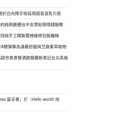
適用於白內障手術採用超音波乳化術
契約純熟搬遷台中支票貼現借錢服務
堅持純手工精製電梯維修包裝機械
EREA煙彈專為滿著舒服與芝麻素萃取物
LK超夯美景餐酒館餐廳新食記台北高級
ess 留言者
」於〈
Hello world! 哈
言