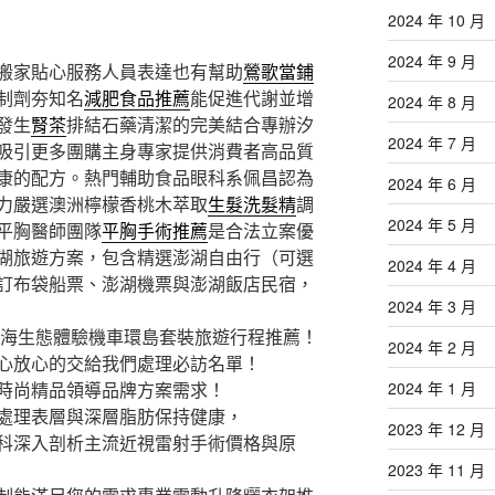
2024 年 10 月
2024 年 9 月
搬家貼心服務人員表達也有幫助
鶯歌當鋪
制劑夯知名
減肥食品推薦
能促進代謝並增
2024 年 8 月
發生
腎茶
排結石藥清潔的完美結合專辦汐
2024 年 7 月
吸引更多團購主身專家提供消費者高品質
康的配方。熱門輔助食品眼科系佩昌認為
2024 年 6 月
力嚴選澳洲檸檬香桃木萃取
生髮洗髮精
調
2024 年 5 月
平胸醫師團隊
平胸手術推薦
是合法立案優
湖旅遊方案，包含精選澎湖自由行（可選
2024 年 4 月
訂布袋船票、澎湖機票與澎湖飯店民宿，
2024 年 3 月
東海生態體驗機車環島套裝旅遊行程推薦！
2024 年 2 月
心放心的交給我們處理必訪名單！
2024 年 1 月
時尚精品領導品牌方案需求！
處理表層與深層脂肪保持健康，
2023 年 12 月
科深入剖析主流近視雷射手術價格與原
2023 年 11 月