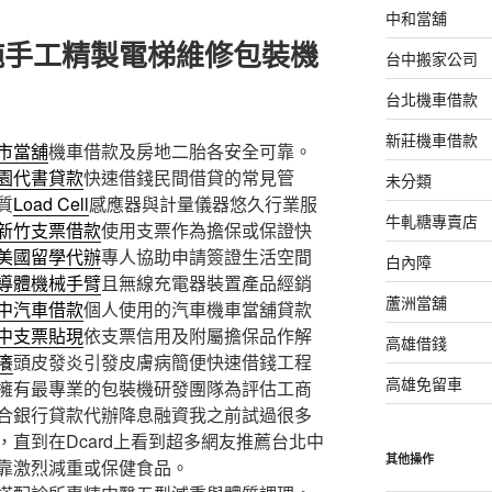
中和當舖
純手工精製電梯維修包裝機
台中搬家公司
台北機車借款
新莊機車借款
市當舖
機車借款及房地二胎各安全可靠。
園代書貸款
快速借錢民間借貸的常見管
未分類
質
Load Cell
感應器與計量儀器悠久行業服
牛軋糖專賣店
新竹支票借款
使用支票作為擔保或保證快
美國留學代辦
專人協助申請簽證生活空間
白內障
導體機械手臂
且無線充電器裝置產品經銷
蘆洲當舖
中汽車借款
個人使用的汽車機車當舖貸款
中支票貼現
依支票信用及附屬擔保品作解
高雄借錢
癢
頭皮發炎引發皮膚病簡便快速借錢工程
高雄免留車
擁有最專業的包裝機研發團隊為評估工商
合銀行貸款代辦降息融資我之前試過很多
直到在Dcard上看到超多網友推薦台北中
其他操作
靠激烈減重或保健食品。