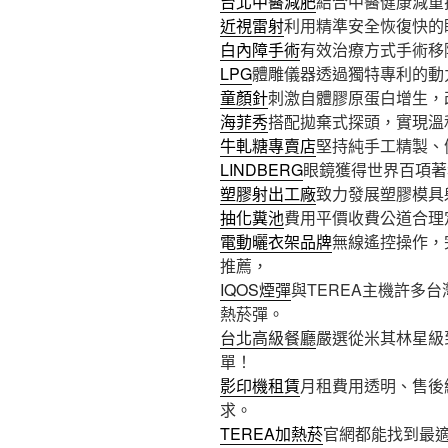
台北中醫減肥
結合中醫健康減重
近視雷射
利用精準安全恢復快的
白內障手術
有效治療方式手術移
LPG
體雕儀器透過獨特專利的動
童顏針
刺激自體膠原蛋白增生，
海菲秀
搭配拋棄式探頭，實現溫
牛軋糖專賣店
堅持純手工精製、
LINDBERG
眼鏡獲得世界百項著
塑膠射出工廠
致力發展塑膠模具
抽化糞池
費用平價收費公道合理
電動曬衣架品牌
無線遙控操作，
推薦，
IQOS煙彈
與TEREA主機許多
熱菸彈。
台北高級餐廳
嚴選從米其林星級
單！
影印機租賃
月租費用透明、售後
求。
TEREA加熱菸
官網都能找到最適