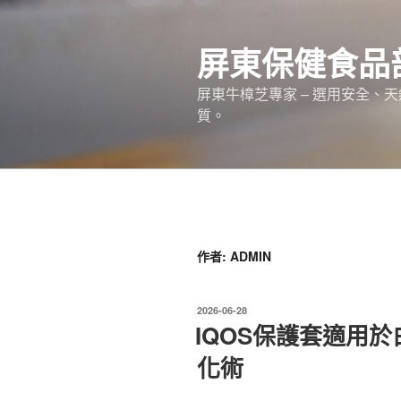
跳
至
屏東保健食品
主
要
屏東牛樟芝專家 – 選用安全、
內
質。
容
作者:
ADMIN
發
2026-06-28
佈
IQOS保護套適用
於
化術