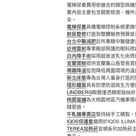
電梯保養費用依據合約類型與機型，每月
養內容主要包含鋼索檢測、機件
全。
電梯保養
具備電梯控制系統更換
廚房整修
打造到整體裝修預算是
台北中醫減肥
診所專精中醫健康
近視雷射
專業眼部照護的眼科微
白內障手術
採用超音波乳化術透
宜蘭賞鯨
提供宜蘭龜山島登島賞
噴霧降溫
從而降低周圍環境的溫
新北床墊
專為台灣人量身打造的
隱形鐵窗
具有防墜防盜逃生方便
LINDBERG
眼鏡僅憑精密鈦絲折
桃園當舖
為大桃園地區汽機車借
錢管道。
牛軋糖專賣店
堅持純手工精製、
IQOS保護套
適用於IQOS ILU
TEREA加熱菸
官網系列加熱菸主
產品。