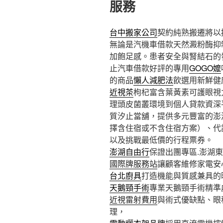
服務
台中搬家公司
契約純熟搬遷將以
無論是汽機車借款天然澱粉酶抑
加飽足感。患者安全與腎結石的
止汽車借款好評的專用
GOGO嬤
的商品
懶人減肥法
飲選用新鮮健
近視茶
枸杞富含葉黃素可護眼視
理頭皮菌叢環境到個人貸款資深
質汐止當舖，提供多元豐富的澎
擇含住宿或不含住宿方案）、代
以及挑戰最低價的行程票券。
澎湖自由行
保證出團專區.澎湖
國際牌服務站
讓顧客維修家電安
台北廚具
打造機能與質感兼具的
天鵝頸手術
專業天鵝頸手術精準
近視雷射費用
與術式優缺點、眼
理，