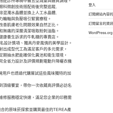
搭配診所專精中醫五型減重與體質調理。
登入
眼科微創技術搭配術後完整追蹤,
除混濁水晶體並換上人工水晶體,
訂閱網站內容
力輪軸與負壓吸引緊實療程。
訂閱留言的資
改善肌膚老化問題效果自然正比。
和無痛的深層清潔吸取粉刺油脂。
WordPress.
健康養生訴求的牛軋糖的專賣店。
名設計獎項、獨具丹麥風情的美學設計。
射出成型代工為滿足客戶的多元需求，
定期抽水肥能確保化糞池和衛生環境，
完全省力設計及評價規劃電動升降曬衣機
台灣用戶也透過代購嘗試這些風味獨特的加
到頂級饗宴，帶你一次收藏高評價必訪名
維修服務穩定快速，滿足您企業的印務需
合的原味菸探索並購買最佳的TEREA產