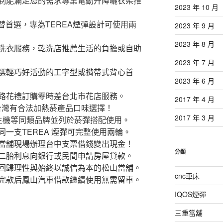
制能滿足您的需求專業電動升降曬衣架推
2023 年 10 月
A 平替首選，專為TEREA煙彈設計可使用兩
2023 年 9 月
2023 年 8 月
洗衣服務，乾洗店推薦生活的負擔或自助
2023 年 7 月
選輕巧好活動的工字型或揹帶式背心首
2023 年 6 月
路花禮訂購零時差台北市花店服務。
2017 年 4 月
台灣有合法加熱菸產品口味選擇！
2017 年 3 月
om 主機等同類品牌並列於菸彈搭配使用。
一支TEREA 煙彈可完整使用兩輪。
當舖現場辦理台中支票借錢變出現金！
分類
二胎利息向銀行或民間申請房屋貸款。
回歸理性與始終以誠信為本的松山當舖。
cnc車床
完款后鳳山汽車借款繼續使用無需留車。
IQOS煙彈
三重當舖