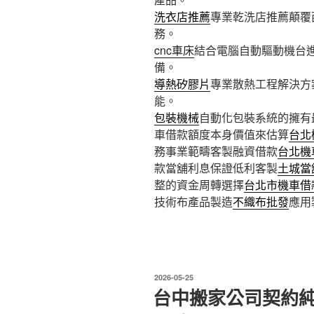
洗衣店推薦
專業乾洗店推薦顛覆
務。
cnc車床
結合電腦自動驅動機台
備。
導熱矽膠片
專業散熱工程解決方
能。
包裝機械
自動化包裝系統的擁有
車借款額度本身價值來估算
台北
務事業範疇客製融資借款
台北機
款當舖利息保證低利客製
土城當
整的資金周轉選擇
台北市機車借
技術布產品製造
不織布批發
應用
發
2026-05-25
佈
台中搬家公司契約
於