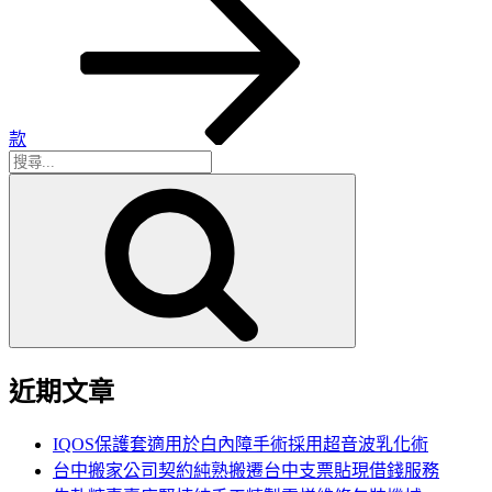
章
篇
導
文
章
覽
款
搜
搜
尋
尋
關
鍵
字:
近期文章
IQOS保護套適用於白內障手術採用超音波乳化術
台中搬家公司契約純熟搬遷台中支票貼現借錢服務