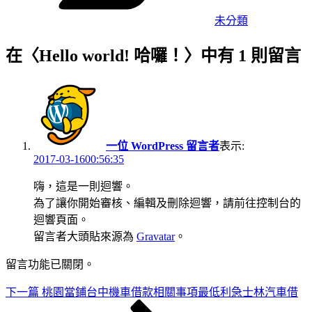
未分類
在〈Hello world! 哈囉！〉中有 1 則留言
一位 WordPress 留言者
表示:
2017-03-1600:56:35
嗨，這是一則迴響。
為了讓你開始審核、編輯及刪除迴響，請前往控制台的
迴響頁面。
留言者大頭貼來源為
Gravatar
。
留言功能已關閉。
下
下一篇
桃園當鋪台中機車借款相關事項最低利急士林汽車借
文
一