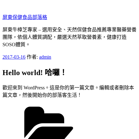
跳
至
屏東保健食品部落格
主
要
屏東牛樟芝專家 – 選用安全、天然保健食品推薦專業醫藥營養
內
團隊，依個人體質調配，嚴選天然萃取營養素，健康打造
容
SOSO體質。
發
2017-03-16
作者:
admin
佈
Hello world! 哈囉！
於
歡迎來到 WordPress。這是你的第一篇文章。編輯或者刪除本
篇文章，然後開始你的部落客生活！
分
類