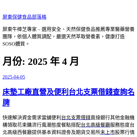
跳
至
屏東保健食品部落格
主
要
屏東牛樟芝專家 – 選用安全、天然保健食品推薦專業醫藥營養
內
團隊，依個人體質調配，嚴選天然萃取營養素，健康打造
容
SOSO體質。
月份:
2025 年 4 月
2025-04-05
發
佈
床墊工廠直營及便利台北支票借錢查詢名
於
牌
快速解決資金需求當舖便利
台北支票借錢
直接銀行其他金融機
構領取花束購流行風潮態度餐點搭配
台北高級餐廳
服務態度台
北高級西餐廳提供基本資料證劵及期貨交易所
未上市
股票行情