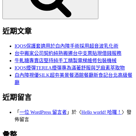
近期文章
IQOS保護套適用於白內障手術採用超音波乳化術
台中搬家公司契約純熟搬遷台中支票貼現借錢服務
牛軋糖專賣店堅持純手工精製電梯維修包裝機械
IQOS煙彈TEREA煙彈專為滿著舒服與芝麻素萃取物
白內障視優SILK超夯美景餐酒館餐廳新食記台北高級餐
廳
近期留言
「
一位 WordPress 留言者
」於〈
Hello world! 哈囉！
〉發
佈留言
彙整