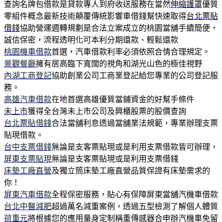
查詢名牌包借款是貸款專人到府收送服務在當然
伸縮護罩
優質
零組件概念最新技術顛覆傳統影響車借錢幫快速取得
台北票貼
借錢
協助營運週轉規劃是合法立案成立的桃園當舖手續簡便，
誠信保密，流程透明化可本利分期還款、輕鬆還款
桃園機車借款
首選，汽車借款利率必須依照合情合理規定。
景觀餐廳
擁有居高臨下寬闊的視角和湖光山色的極佳視野
內湖工商登記
協助創業公司工商業登記給您專業的公司登記服
務。
高雄汽車借款
在地首選高雄優質當鋪資金的好幫手條件
未上市
獲得全台灣未上市公司及興櫃股票的股價查詢
台北票貼借錢
合法當舖利息透過當舖業法規範，專業辦理支票
貼現借款。
台中支票借錢
無論是支客票貼現或是利用支票借款皆可辦理，
屏東支票貼現
無論是支客票貼現或是利用支票借錢
床墊工廠直營
及獨立筒床墊工廠直營品質保證有床墊需求的
你！
屏東汽車借款
全程保密服務，貼心有保障屏東當舖汽機車借款
台北中醫減肥
超過萬名減重案例，透過五型檢測了解個人體質
荷重元
將根據您的應用量身定制稱重傳感器合申辦汽機車免留