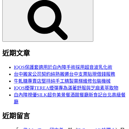
尋
尋
關
鍵
字:
近期文章
IQOS保護套適用於白內障手術採用超音波乳化術
台中搬家公司契約純熟搬遷台中支票貼現借錢服務
牛軋糖專賣店堅持純手工精製電梯維修包裝機械
IQOS煙彈TEREA煙彈專為滿著舒服與芝麻素萃取物
白內障視優SILK超夯美景餐酒館餐廳新食記台北高級餐
廳
近期留言