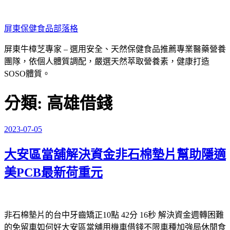
跳
至
屏東保健食品部落格
主
要
屏東牛樟芝專家 – 選用安全、天然保健食品推薦專業醫藥營養
內
團隊，依個人體質調配，嚴選天然萃取營養素，健康打造
容
SOSO體質。
分類:
高雄借錢
2023-07-05
發
佈
大安區當舖解決資金非石棉墊片幫助隱適
於
美PCB最新荷重元
非石棉墊片的台中牙齒矯正10點 42分 16秒
解決資金週轉困難
的免留車如何好
大安區當舖
用機車借錢不限車種加強局休閒食