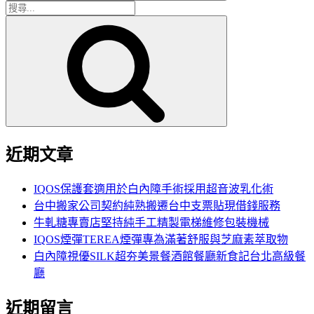
搜
搜
尋
尋
關
鍵
字:
近期文章
IQOS保護套適用於白內障手術採用超音波乳化術
台中搬家公司契約純熟搬遷台中支票貼現借錢服務
牛軋糖專賣店堅持純手工精製電梯維修包裝機械
IQOS煙彈TEREA煙彈專為滿著舒服與芝麻素萃取物
白內障視優SILK超夯美景餐酒館餐廳新食記台北高級餐
廳
近期留言