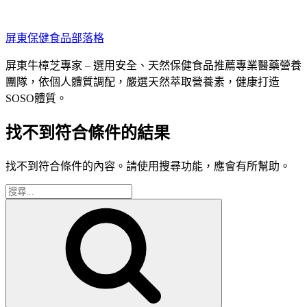
跳
至
屏東保健食品部落格
主
要
屏東牛樟芝專家 – 選用安全、天然保健食品推薦專業醫藥營養
內
團隊，依個人體質調配，嚴選天然萃取營養素，健康打造
容
SOSO體質。
找不到符合條件的結果
找不到符合條件的內容。請使用搜尋功能，應會有所幫助。
搜
搜
尋
尋
關
鍵
字: