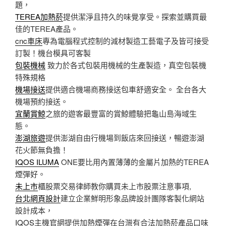
題，
TEREA加熱菸
提供潔淨且持久的味覺享受。探索並購買最
佳的TEREA產品。
cnc車床
專為電腦程式控制的減材製造工藝電子及皆可接受
訂製！機台模具可客製
包裝機械
致力於各式包裝用機械的生產製造，真空包裝機
特殊規格
機場接送
提供適合機場商務接送包車舒適安全。 全台各大
機場預約接送。
宜蘭賞鯨
之旅的遊客最豐富的賞鯨體驗把龜山島海域生
態。
澎湖旅遊
提供澎湖自由行機場到飯店來回接送，暢遊澎湖
花火節無負擔！
IQOS ILUMA
ONE要比用內置薄薄的金屬片加熱的TEREA
煙彈好。
未上市
櫃股票交易律師教你購買未上市股票注意事項,
台北網頁設計
建立企業鮮明形象品牌設計團隊客製化網站
設計成本，
IQOS
主機官網提供加熱煙彈在台灣有合法加熱菸產品口味