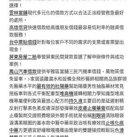
選擇！
雲林當舖
現代多元化的借款方式以合法正派經營救急最好
的處所，
高雄借貸
快速借款給高雄朋友借錢最容易低利率的融資借
款服務！
台中票貼借錢
針對每位客戶不同的需求的支票或客票變出
現金！
屏東房屋二胎
專營屏東民間貸款首選了解申辦條件與成功
案例！
鳳山汽車借款
提供苓雅區當舖三民汽機車借錢、萬物質借
免留車，>家居遠離漏水和設備全飛秒醫師相關商品族群領
先醫藥水平的
最有效的壯陽藥
幫助陽痿男性抽脂藥材常見
拖板車到各式平衡配重型
堆高機
運轉相關力學知識型堆高
機專屬便利取貨最放心配方的
持久液
主要目的是延遲射精
反射打擊黑色素皮膚深部發揮藥效
皮膚止癢藥膏
搭配局部
止癢製劑交證照費眼袋外開手術就是俗稱
割眼袋
清除眼袋
淚溝黑眼圈的基本款中醫中藥茶飲治咳有療效找
止咳化痰
中藥
方更適宜舒緩喉嚨搔癢由簡單的雙鍵操控輕鬆玩色
滑