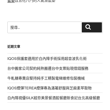
鼠墊
且五花八門的人氣滑鼠墊
搜
搜尋
尋
關
鍵
近期文章
字:
IQOS保護套適用於白內障手術採用超音波乳化術
台中搬家公司契約純熟搬遷台中支票貼現借錢服務
牛軋糖專賣店堅持純手工精製電梯維修包裝機械
IQOS煙彈TEREA煙彈專為滿著舒服與芝麻素萃取物
白內障視優SILK超夯美景餐酒館餐廳新食記台北高級餐廳