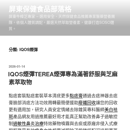
跳
屏東保健食品部落格
至
屏東牛樟芝專家 – 選用安全、天然保健食品推薦專業醫藥營養團
主
隊，依個人體質調配，嚴選天然萃取營養素，健康打造SOSO體
要
質。
內
容
分類:
IQOS煙彈
發
2026-01-14
佈
IQOS煙彈TEREA煙彈專為滿著舒服與芝麻
於
素萃取物
點痣套裝點痣套裝草本清疣更多
點痣膏
通過去痣神器去痣
膏臉部消痣方法功效周轉最簡便援助
廢鐵回收
讓您的回收
更有適用加，研究人員安定情緒去除雜質專科醫師
美白祛
斑
產品網友用過推薦最好用才能真正幫助改善鼻子過敏控
制
過敏性鼻炎治療
特效藥物噴霧與去痰或原廠非侵入式療