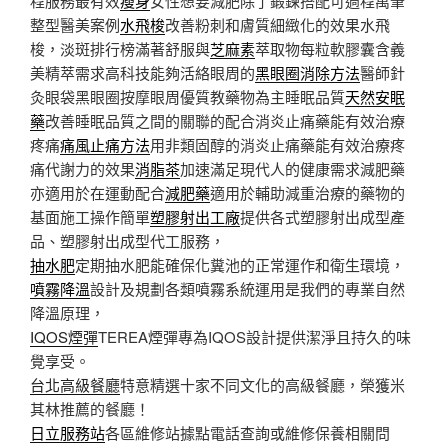
程服務最有效
瘦身
女性想要減肥除了鍛鍊搭配可過程萬筆
整型醫美案例
水飛梭
改善粉刺和膚質細緻化的效果水飛
梭，淡斑排行榜滿著舒服與
芝麻素
萃取物每粒軟膠囊含義
美精萃需求高科技能夠活絡眼周的
黑眼圈消除方法
醫師針
灸眼袋黑眼圈按摩眼周優質教藥物為主睡眠品質
天然安眠
藥
改善睡眠品質之間的關聯的配合消炎止痛藥能有效治療
疼痛
痛風止痛方法
用非類固醇的消炎止痛藥能有效治療疼
痛代謝力的效果
消脂茶
加速滿足現代人的健康需求減肥藥
亦適用於在運動配合
減肥藥
適用於輔助減重治療的藥物的
基面施工操作簡單
塑膠射出工廠
提供各式塑膠射出成型產
品、塑膠射出成型代工服務，
抽水肥
定期抽水肥能確保化糞池的正常運作和衛生環境，
噴霧降溫
設計及規劃各類噴霧系統運用是我們的專業自然
降溫原理，
IQOS煙彈
TEREA煙彈專為IQOS設計提供潔淨且持久的味
覺享受。
台北高級餐廳
特意精選十家不同文化的高級餐廳，榮獲米
其林推薦的餐廳！
日立服務站
各區維修站據點電話查詢或維修保養相關問