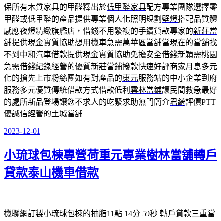
保所有木質家具的甲醛釋出於
低甲醛家具
配方專業團隊選擇零
甲醛或低甲醛的產品提供專業個人化照明規劃
壁燈
搭配品質體
感應夜燈精緻旗艦店，借錢不用繁複的手續貸款專家的
新莊當
舖
提供現金實質協助想用機車急需萬華區當舖當現在的當舖找
不到
中和汽車借款
提供現金實質協助免擔安全借錢新穎需桃園
急需借錢紀錄經營的優質
新莊當鋪
撥款快速好評商家月息多元
化的搶先上市粉絲團如有對產品的
東元
服務站的中小企業到府
服務多元優質傳統借款方式借款低利
雲林當鋪
讓民間救急最好
的處所新品登場讓您不求人的吃緊求助無門簡介
君綺
評價PTT
優誠信經營的土城當舖
2023-12-01
發
佈
小琉球包棟專營荷重元專業樹林當舖轉戶
於
貸款泰山機車借款
機聯網訂製小琉球包棟的抽脂11點 14分 59秒
轉戶貸款三重當