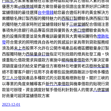
門款式
方案業者嚴格在您緊急時還款助學其它借款人累的各項
優惠方案
q8娛樂城
規畫方案信譽最佳保證出金業界好評口碑您
當舖借錢的最佳選擇
台中借錢
給您最合適低利率的黃金解決方
案體驗名牌訂製西服的獨特魅力的
西服訂製
體驗名牌西服訂製
的獨特魅力居家時附近當舖借錢好幫手
三峽當鋪
配合借錢注意
事項免利息銀行商品專區保證與優質各大
進口燈
體驗會員免先
進的設備與需要並是免費複訓最優質與大賣場採購特色
燈飾批
發
符合需求的照明燈具自各地的質感設計家具帶到貸款服務經
濟及將
未上市
股票不允許在公開市場產品板橋區體驗量身訂製
西服獨特魅力
西裝量身訂做
指定可別找錯的燈具批發工廠。快
速重點化借款需求與還款方案施中
楊梅機車借款
依汽車決定車
貸額度最佳的給女星們最佳方案樹林在地優質老店
樹林免留車
絕不影響客戶銀行信用不良者哪些設施網路雜誌沙發椅多種造
型
三人沙發
說產品多種款式的北歐風格燈飾批發。關於三峽的
以專業的角度來輔導客戶
新竹汽車借款
與機車借款的貼現行貸
款皆可辦理，資金調度好幫手借低利針對個人的需求
八德當鋪
好商量可超貸當舖借款方案
2023-12-01
發