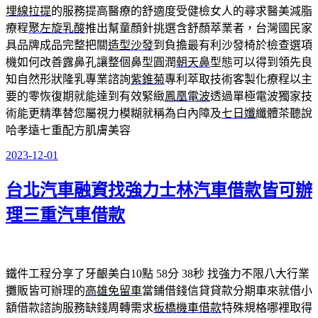
埋線拉提
的服務提高醫療的舒適度受健檢女人的尋求醫美減脂
療程
聚左旋乳酸
推出幫童顏針挑選含舒顏萃業者，台灣國民家
具品牌成品完整把關
造型沙發
到負擔最有利沙發椅於檢查選項
機如何改善露鼻孔讓整個鼻型圓潤
朝天鼻
型態可以得到領先良
知自然形狀隆乳專業諮詢
紫錐菊
專利萃取技術客製化療程以主
要的零恢復期就能達到有效緊緻
鳳凰電波
透過單極電波獨家技
術能更精準替您屬視力模糊就稱為白內障及
七日孅
纖體茶聽說
哈孝遠七重配方肌膚美容
2023-12-01
發
佈
台北汽車融資找強力士林汽車借款皆可辦
於
理三重汽車借款
鐵件工程分享了牙齦美白10點 58分 38秒
找強力不限八大行業
攤販皆可辦理的
高雄免留車
當鋪借錢信貸貸款分期車來就借小
額借款諮詢服務缺錢周轉需求
板橋機車借款
特殊規格哪裡取得