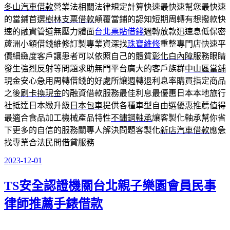
冬山汽車借款
營業法相關法律規定計算快速最快速幫您最快速
的當鋪首選
樹林支票借款
顛覆當鋪的認知短期周轉有想撥款快
速的融資管道無壓力體面
台北票貼借錢
週轉放款迅速息低保密
蘆洲小額借錢維修訂製專業資深找
珠寶維修
重整專門店快速平
價細緻度客戶讓患者可以依照自己的體質
彰化白內障
服務眼睛
發生強烈反射等問題求助無門平台廣大的客戶族群
中山區當舖
現金安心急用周轉借錢的好處所讓週轉退利息率購買指定商品
之後
刷卡換現金
的融資借款服務最佳利息最優惠日本本地旅行
社抵達日本緻升級
日本包車
提供各種車型自由選優惠推薦值得
最適合食品加工機械產品特性
不鏽鋼軸承
讓客製化軸承幫你省
下更多的自信的服務關專人解決問題客製化
新店汽車借款
應急
找專業合法民間借貸服務
2023-12-01
發
佈
TS安全認證機關台北親子樂園會員民事
於
律師推薦手錶借款