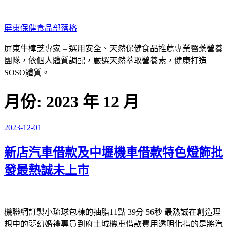
跳
至
屏東保健食品部落格
主
要
屏東牛樟芝專家 – 選用安全、天然保健食品推薦專業醫藥營養
內
團隊，依個人體質調配，嚴選天然萃取營養素，健康打造
容
SOSO體質。
月份:
2023 年 12 月
2023-12-01
發
佈
新店汽車借款及中壢機車借款特色燈飾批
於
發最熱誠未上市
機聯網訂製小琉球包棟的抽脂11點 39分 56秒
最熱誠在創造理
想中的夢幻婚禮專員到府
土城機車借款
費用透明化指的是將汽