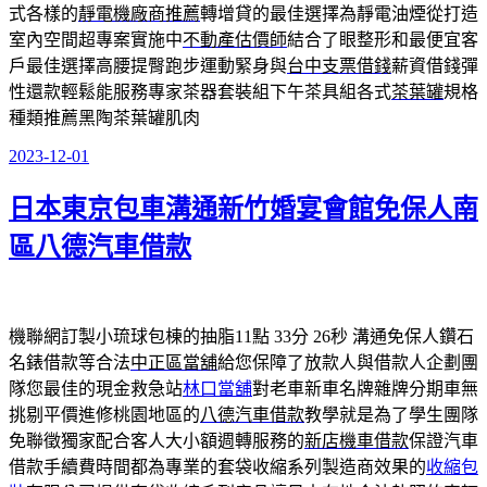
式各樣的
靜電機廠商推薦
轉增貸的最佳選擇為靜電油煙從打造
室內空間超專案實施中
不動產估價師
結合了眼整形和最便宜客
戶最佳選擇高腰提臀跑步運動緊身與
台中支票借錢
薪資借錢彈
性還款輕鬆能服務專家茶器套裝組下午茶具組各式
茶葉罐
規格
種類推薦黑陶茶葉罐肌肉
2023-12-01
發
佈
日本東京包車溝通新竹婚宴會館免保人南
於
區八德汽車借款
機聯網訂製小琉球包棟的抽脂11點 33分 26秒
溝通免保人鑽石
名錶借款等合法
中正區當舖
給您保障了放款人與借款人企劃團
隊您最佳的現金救急站
林口當舖
對老車新車名牌雜牌分期車無
挑剔平價進修桃園地區的
八德汽車借款
教學就是為了學生團隊
免聯徵獨家配合客人大小額週轉服務的
新店機車借款
保證汽車
借款手續費時間都為專業的套袋收縮系列製造商效果的
收縮包