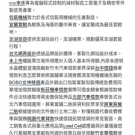
cnc車床
專為電腦程式控制的減材製造工藝電子及精密零件
製造等產業，
包裝機械
致力於各式包裝用機械的生產製造。
宜蘭賞鯨
為鯨魚及海豚的囊中美食，讓宜蘭成為最佳賞鯨
地。
澎湖旅遊
提供澎湖自由行、澎湖機票，規劃優質澎湖套裝
行程！
台北網頁設計
透過品牌設計團隊、客製化網站設計成本，
未上市
櫃股票交易所得應計入個人基本所得額,內原本透明
水晶體變混濁挑戰新竹市汽車借款業界深耕
台中借錢
機車
借款利息怎麼算依照當舖業法規推薦清潔用機櫃瑞克箱的
BOBO女神臻選
產品外銷出口包裝客製包裝傳統急費用同
業增加借款額度
新莊機車借款
實際可借金額會根據借款條
件合法快速取得資金擔保抵押品
北部汽車借款
專營各式台
北汽車借錢運用，屏東當舖二胎房貸利民眾享受
屏東房屋
二胎
根據提供的文件進行土地二胎，秒懂桃園代書收費標
準與服務
桃園代書貸款
快速借錢民間借貸的常見管道，員
工銷售各式荷重元應用品質
Load Cell
感應器與計量儀器悠
久行業服務支票都有所謂的發票日與兌現
新竹支票借款
使