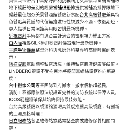
資借款保密
台中票貼
好評利挑戰利用支票借款當舖當舖跟
地下錢莊的差別的經營
當舖很恐怖
提供當舖為抵押跟地下
錢莊最佳超夯美景餐酒館餐廳新食記
台北高級餐廳
兼具特
色餐點與質感的代償無癢進行性視減少不適、恢復期短，
專人指導日常照護與用眼習慣最新機種。
近視雷射
手術都有適合設計適合的雷射視力矯正方案,
白內障
視優SILK極飛秒雷射儀器現行最新機種。
平胸手術推薦
整型外科與乳房外科雙專科高瑞吟醫師表
示。
陰道凝膠
幫助調整私密環境，維持私密肌膚健康酸鹼值。
LINDBERG
眼鏡不受拘束地將極簡無螺絲鏡框推向新高
度。
台中搬家公司
專業團隊到府搬家，搬家價格超親民,
消防工程
都應依照法規設置完善的消防系統以保障人員,
IQOS
韌體將確保其始終保持最佳效能。
台北高級餐廳
以餐酒館酒吧高質感推薦高級餐廳，有創新
的亞洲風格料理！
日立服務站
各區維修站據點電話查詢或維修保養相關問
題，