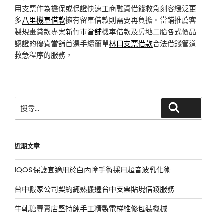
用支票作為擔保或保證快速工商融資借錢救急刻容緩泛更
多
八里機車借款
擁有留車借款則需要再負擔。當鋪推薦客
製規畫貸款專案
新竹市當舖
機車借款及房地二胎各式價品
認證的優質當舖首選手續簡單
林口支票借款
合法借錢管道
救急程序的服務，
搜
搜尋
尋
關
鍵
近期文章
字:
IQOS保護套適用於白內障手術採用超音波乳化術
台中搬家公司契約純熟搬遷台中支票貼現借錢服務
牛軋糖專賣店堅持純手工精製電梯維修包裝機械