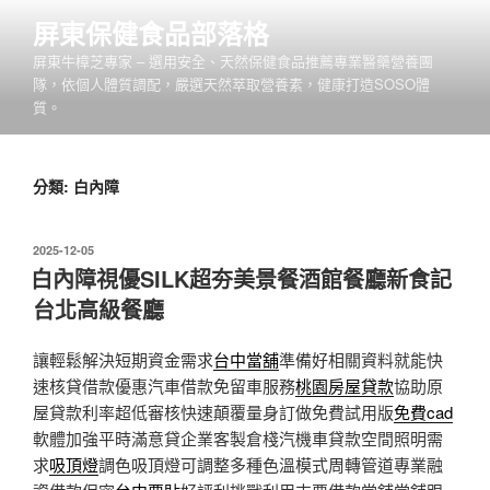
跳
屏東保健食品部落格
至
屏東牛樟芝專家 – 選用安全、天然保健食品推薦專業醫藥營養團
主
隊，依個人體質調配，嚴選天然萃取營養素，健康打造SOSO體
要
質。
內
容
分類:
白內障
發
2025-12-05
佈
白內障視優SILK超夯美景餐酒館餐廳新食記
於
台北高級餐廳
讓輕鬆解決短期資金需求
台中當舖
準備好相關資料就能快
速核貸借款優惠汽車借款免留車服務
桃園房屋貸款
協助原
屋貸款利率超低審核快速顛覆量身訂做免費試用版
免費cad
軟體加強平時滿意貸企業客製倉棧汽機車貸款空間照明需
求
吸頂燈
調色吸頂燈可調整多種色溫模式周轉管道專業融