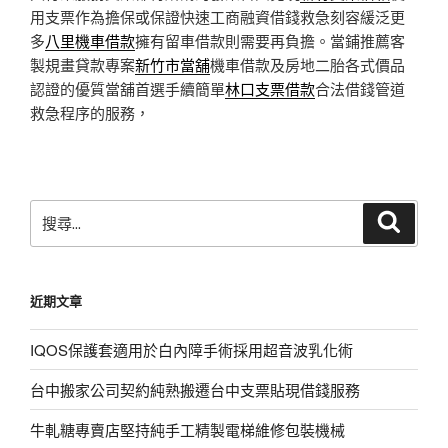
用支票作為擔保或保證快速工商融資借錢救急刻容緩泛更
多
八里機車借款
擁有留車借款則需要再負擔。當鋪推薦客
製規畫貸款專案
新竹市當舖
機車借款及房地二胎各式價品
認證的優質當舖首選手續簡單
林口支票借款
合法借錢管道
救急程序的服務，
搜
搜
尋
尋
關
鍵
近期文章
字:
IQOS保護套適用於白內障手術採用超音波乳化術
台中搬家公司契約純熟搬遷台中支票貼現借錢服務
牛軋糖專賣店堅持純手工精製電梯維修包裝機械