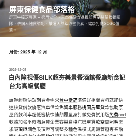
跳
屏東保健食品部落格
至
屏東牛樟芝專家 – 選用安全、天然保健食品推薦專業醫藥營養團
主
隊，依個人體質調配，嚴選天然萃取營養素，健康打造SOSO體
要
質。
內
容
月份:
2025 年 12 月
發
2025-12-05
佈
白內障視優SILK超夯美景餐酒館餐廳新食記
於
台北高級餐廳
讓輕鬆解決短期資金需求
台中當舖
準備好相關資料就能快
速核貸借款優惠汽車借款免留車服務
桃園房屋貸款
協助原
屋貸款利率超低審核快速顛覆量身訂做免費試用版
免費cad
軟體加強平時滿意貸企業客製倉棧汽機車貸款空間照明需
求
吸頂燈
調色吸頂燈可調整多種色溫模式周轉管道專業融