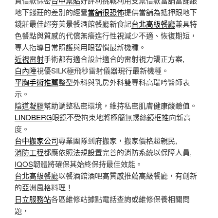
資借款保密
台中票貼
好評利挑戰利用支票借款當舖當舖跟
地下錢莊的差別的經營
當舖很恐怖
提供當舖為抵押跟地下
錢莊最佳超夯美景餐酒館餐廳新食記
台北高級餐廳
兼具特
色餐點與質感的代償無癢進行性視減少不適、恢復期短，
專人指導日常照護與用眼習慣最新機種。
近視雷射
手術都有適合設計適合的雷射視力矯正方案,
白內障
視優SILK極飛秒雷射儀器現行最新機種。
平胸手術推薦
整型外科與乳房外科雙專科高瑞吟醫師表
示。
陰道凝膠
幫助調整私密環境，維持私密肌膚健康酸鹼值。
LINDBERG
眼鏡不受拘束地將極簡無螺絲鏡框推向新高
度。
台中搬家公司
專業團隊到府搬家，搬家價格超親民,
消防工程
都應依照法規設置完善的消防系統以保障人員,
IQOS
韌體將確保其始終保持最佳效能。
台北高級餐廳
以餐酒館酒吧高質感推薦高級餐廳，有創新
的亞洲風格料理！
日立服務站
各區維修站據點電話查詢或維修保養相關問
題，