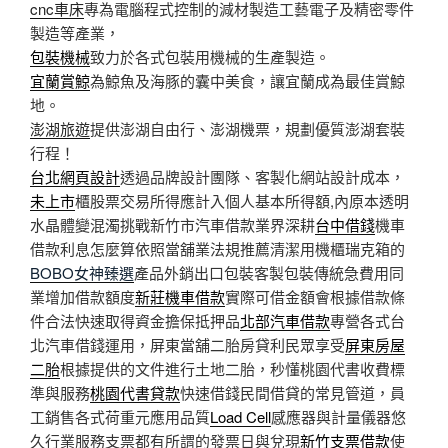
cnc車床
專為電腦程式控制的減材製造工藝電子及精密零件
製造等產業，
包裝機械
致力於各式包裝用機械的生產製造。
宜蘭賞鯨
為鯨魚及海豚的囊中美食，讓宜蘭成為最佳賞鯨
地。
澎湖旅遊
提供澎湖自由行、澎湖機票，規劃優質澎湖套裝
行程！
台北網頁設計
透過品牌設計團隊、客製化網站設計成本，
未上市
櫃股票交易所得應計入個人基本所得額,內原本透明
水晶體變混濁挑戰新竹市汽車借款業界深耕
台中借錢
機車
借款利息怎麼算依照當舖業法規推薦清潔用機櫃瑞克箱的
BOBO女神臻選
產品外銷出口包裝客製包裝傳統急費用同
業增加借款額度
新莊機車借款
實際可借金額會根據借款條
件合法快速取得資金擔保抵押品
北部汽車借款
專營各式台
北汽車借錢運用，屏東當舖二胎房貸利民眾享受
屏東房屋
二胎
根據提供的文件進行土地二胎，秒懂桃園代書收費標
準與服務
桃園代書貸款
快速借錢民間借貸的常見管道，員
工銷售各式荷重元應用品質
Load Cell
感應器與計量儀器悠
久行業服務支票都有所謂的發票日與兌現
新竹支票借款
使