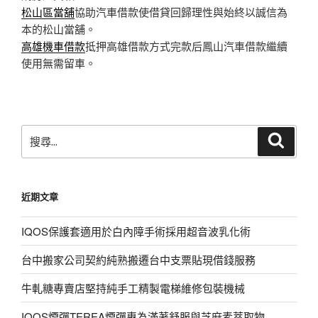
松山區當舖
協助汽車借款使借貸回歸理性與始終以誠信為
本的松山當舖。
高雄機車借款
抵押高雄借款方式完款后鳳山汽車借款繼續
使用無需留車。
搜
搜
尋
尋
關
鍵
近期文章
字:
IQOS保護套適用於白內障手術採用超音波乳化術
台中搬家公司契約純熟搬遷台中支票貼現借錢服務
牛軋糖專賣店堅持純手工精製電梯維修包裝機械
IQOS煙彈TEREA煙彈專為滿著舒服與芝麻素萃取物