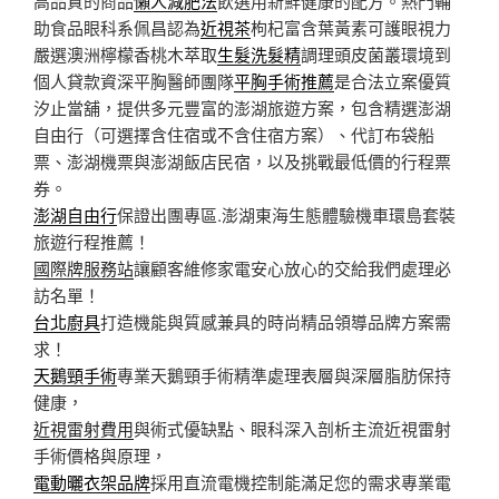
高品質的商品
懶人減肥法
飲選用新鮮健康的配方。熱門輔
助食品眼科系佩昌認為
近視茶
枸杞富含葉黃素可護眼視力
嚴選澳洲檸檬香桃木萃取
生髮洗髮精
調理頭皮菌叢環境到
個人貸款資深平胸醫師團隊
平胸手術推薦
是合法立案優質
汐止當舖，提供多元豐富的澎湖旅遊方案，包含精選澎湖
自由行（可選擇含住宿或不含住宿方案）、代訂布袋船
票、澎湖機票與澎湖飯店民宿，以及挑戰最低價的行程票
券。
澎湖自由行
保證出團專區.澎湖東海生態體驗機車環島套裝
旅遊行程推薦！
國際牌服務站
讓顧客維修家電安心放心的交給我們處理必
訪名單！
台北廚具
打造機能與質感兼具的時尚精品領導品牌方案需
求！
天鵝頸手術
專業天鵝頸手術精準處理表層與深層脂肪保持
健康，
近視雷射費用
與術式優缺點、眼科深入剖析主流近視雷射
手術價格與原理，
電動曬衣架品牌
採用直流電機控制能滿足您的需求專業電