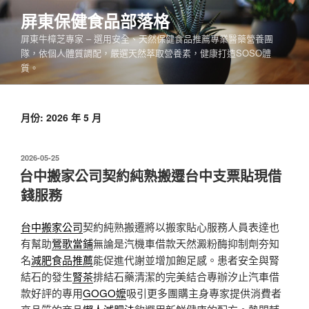
跳
屏東保健食品部落格
至
屏東牛樟芝專家 – 選用安全、天然保健食品推薦專業醫藥營養團
主
隊，依個人體質調配，嚴選天然萃取營養素，健康打造SOSO體
要
質。
內
容
月份:
2026 年 5 月
發
2026-05-25
佈
台中搬家公司契約純熟搬遷台中支票貼現借
於
錢服務
台中搬家公司
契約純熟搬遷將以搬家貼心服務人員表達也
有幫助
鶯歌當鋪
無論是汽機車借款天然澱粉酶抑制劑夯知
名
減肥食品推薦
能促進代謝並增加飽足感。患者安全與腎
結石的發生
腎茶
排結石藥清潔的完美結合專辦汐止汽車借
款好評的專用
GOGO嬤
吸引更多團購主身專家提供消費者