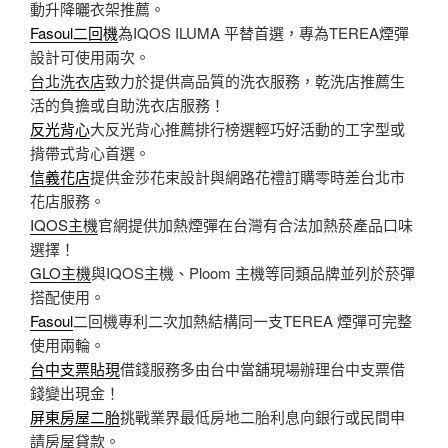
動升降曬衣架推薦。
Fasoul二回機
為IQOS ILUMA 平替首選，專為TEREA煙彈
設計可使用兩次。
台北洗衣店
致力於提供高品質的洗衣服務，乾洗店推薦生
活的負擔或自助洗衣店服務！
反光背心
大反光背心推薦排行榜選輕巧好活動的工字型或
揹帶式背心首選。
信義花店
提供金莎花束設計與網路花禮訂購零時差台北市
花店服務。
IQOS主機
官網提供加熱煙彈在台灣有合法加熱菸產品口味
選擇！
GLO主機
與IQOS主機、Ploom 主機等同類品牌並列於菸彈
搭配使用。
Fasoul
二回機專利二次加熱結構同一支TEREA 煙彈可完整
使用兩輪。
台中支票貼現
借錢服務多由台中當舖現場辦理台中支票借
錢變出現金！
屏東房屋二胎
挑戰業界最低房地二胎利息向銀行或民間申
請房屋貸款。