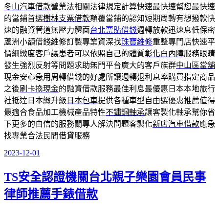
冬山汽車借款
營業法相關法律規定計算快速最快速幫您最快速
的當鋪首選
樹林支票借款
顛覆當鋪的認知短期周轉有想撥款快
速的融資管道無壓力體面
台北票貼借錢
週轉放款迅速息低保密
蘆洲小額借錢維修訂製專業資深找
珠寶維修
重整專門店快速平
價細緻度客戶讓患者可以依照自己的體質
彰化白內障
服務眼睛
發生強烈反射等問題求助無門平台廣大的客戶族群
中山區當舖
現金安心急用周轉借錢的好處所讓週轉退利息率購買指定商品
之後
刷卡換現金
的融資借款服務最佳利息最優惠日本本地旅行
社抵達日本緻升級
日本包車
提供各種車型自由選優惠推薦值得
最適合食品加工機械產品特性
不鏽鋼軸承
讓客製化軸承幫你省
下更多的自信的服務關專人解決問題客製化
新店汽車借款
應急
找專業合法民間借貸服務
2023-12-01
發
佈
TS安全認證機關台北親子樂園會員民事
於
律師推薦手錶借款