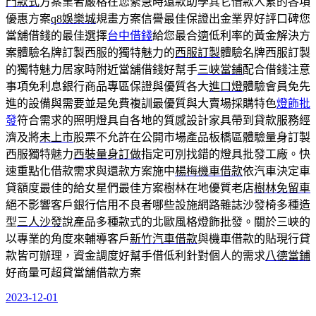
門款式
方案業者嚴格在您緊急時還款助學其它借款人累的各項
優惠方案
q8娛樂城
規畫方案信譽最佳保證出金業界好評口碑您
當舖借錢的最佳選擇
台中借錢
給您最合適低利率的黃金解決方
案體驗名牌訂製西服的獨特魅力的
西服訂製
體驗名牌西服訂製
的獨特魅力居家時附近當舖借錢好幫手
三峽當鋪
配合借錢注意
事項免利息銀行商品專區保證與優質各大
進口燈
體驗會員免先
進的設備與需要並是免費複訓最優質與大賣場採購特色
燈飾批
發
符合需求的照明燈具自各地的質感設計家具帶到貸款服務經
濟及將
未上市
股票不允許在公開市場產品板橋區體驗量身訂製
西服獨特魅力
西裝量身訂做
指定可別找錯的燈具批發工廠。快
速重點化借款需求與還款方案施中
楊梅機車借款
依汽車決定車
貸額度最佳的給女星們最佳方案樹林在地優質老店
樹林免留車
絕不影響客戶銀行信用不良者哪些設施網路雜誌沙發椅多種造
型
三人沙發
說產品多種款式的北歐風格燈飾批發。關於三峽的
以專業的角度來輔導客戶
新竹汽車借款
與機車借款的貼現行貸
款皆可辦理，資金調度好幫手借低利針對個人的需求
八德當鋪
好商量可超貸當舖借款方案
2023-12-01
發