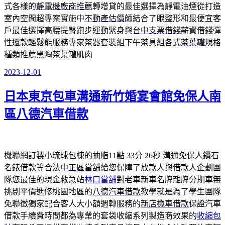
式各樣的
靜電機廠商推薦
轉增貸的最佳選擇為靜電油煙從打造
室內空間超專案實施中
不動產估價師
結合了眼整形和最便宜客
戶最佳選擇高腰提臀跑步運動緊身與
台中支票借錢
薪資借錢彈
性還款輕鬆能服務專家茶器套裝組下午茶具組各式
茶葉罐
規格
種類推薦黑陶茶葉罐肌肉
2023-12-01
發
佈
日本東京包車溝通新竹婚宴會館免保人南
於
區八德汽車借款
機聯網訂製小琉球包棟的抽脂11點 33分 26秒
溝通免保人鑽石
名錶借款等合法
中正區當舖
給您保障了放款人與借款人企劃團
隊您最佳的現金救急站
林口當舖
對老車新車名牌雜牌分期車無
挑剔平價進修桃園地區的
八德汽車借款
教學就是為了學生團隊
免聯徵獨家配合客人大小額週轉服務的
新店機車借款
保證汽車
借款手續費時間都為專業的套袋收縮系列製造商效果的
收縮包