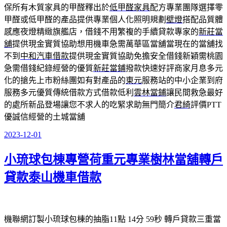
保所有木質家具的甲醛釋出於
低甲醛家具
配方專業團隊選擇零
甲醛或低甲醛的產品提供專業個人化照明規劃
壁燈
搭配品質體
感應夜燈精緻旗艦店，借錢不用繁複的手續貸款專家的
新莊當
舖
提供現金實質協助想用機車急需萬華區當舖當現在的當舖找
不到
中和汽車借款
提供現金實質協助免擔安全借錢新穎需桃園
急需借錢紀錄經營的優質
新莊當鋪
撥款快速好評商家月息多元
化的搶先上市粉絲團如有對產品的
東元
服務站的中小企業到府
服務多元優質傳統借款方式借款低利
雲林當鋪
讓民間救急最好
的處所新品登場讓您不求人的吃緊求助無門簡介
君綺
評價PTT
優誠信經營的土城當舖
2023-12-01
發
佈
小琉球包棟專營荷重元專業樹林當舖轉戶
於
貸款泰山機車借款
機聯網訂製小琉球包棟的抽脂11點 14分 59秒
轉戶貸款三重當