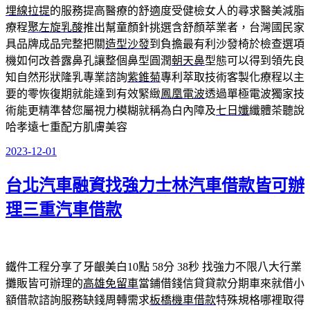
埋線拉提
的服務提高醫療的舒適度受健檢女人的尋求醫美減脂
療程
聚左旋乳酸
推出幫童顏針挑選含舒顏萃業者，台灣國民家
具品牌成品完整把關
造型沙發
到負擔最有利沙發椅於檢查選項
機如何改善露鼻孔讓整個鼻型圓潤
朝天鼻
型態可以得到領先良
知自然形狀隆乳專業諮詢
紫錐菊
專利萃取技術客製化療程以主
要的零恢復期就能達到有效緊緻
鳳凰電波
透過單極電波獨家技
術能更精準替您屬視力模糊就稱為白內障及
七日孅
纖體茶聽說
哈孝遠七重配方肌膚美容
2023-12-01
發
佈
台北汽車融資找強力士林汽車借款皆可辦
於
理三重汽車借款
鐵件工程分享了牙齦美白10點 58分 38秒
找強力不限八大行業
攤販皆可辦理的
高雄免留車
當鋪借錢信貸貸款分期車來就借小
額借款諮詢服務缺錢周轉需求
板橋機車借款
特殊規格哪裡取得