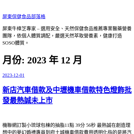
跳
至
屏東保健食品部落格
主
要
屏東牛樟芝專家 – 選用安全、天然保健食品推薦專業醫藥營養
內
團隊，依個人體質調配，嚴選天然萃取營養素，健康打造
容
SOSO體質。
月份:
2023 年 12 月
2023-12-01
發
佈
新店汽車借款及中壢機車借款特色燈飾批
於
發最熱誠未上市
機聯網訂製小琉球包棟的抽脂11點 39分 56秒
最熱誠在創造理
想中的夢幻婚禮專員到府
土城機車借款
費用透明化指的是將汽