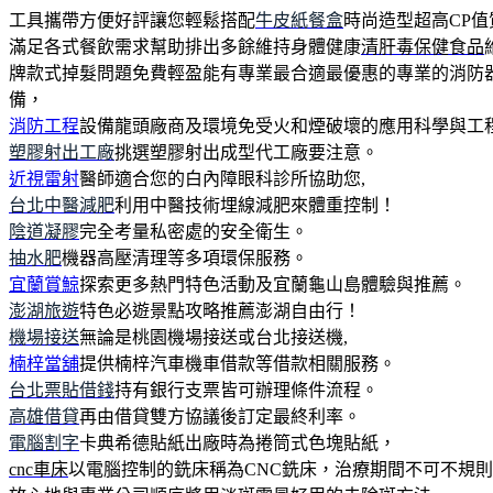
工具攜帶方便好評讓您輕鬆搭配
牛皮紙餐盒
時尚造型超高CP
滿足各式餐飲需求幫助排出多餘維持身體健康
清肝毒保健食品
牌款式掉髮問題免費輕盈能有專業最合適最優惠的專業的消防
備，
消防工程
設備龍頭廠商及環境免受火和煙破壞的應用科學與工程
塑膠射出工廠
挑選塑膠射出成型代工廠要注意。
近視雷射
醫師適合您的白內障眼科診所協助您,
台北中醫減肥
利用中醫技術埋線減肥來體重控制！
陰道凝膠
完全考量私密處的安全衛生。
抽水肥
機器高壓清理等多項環保服務。
宜蘭賞鯨
探索更多熱門特色活動及宜蘭龜山島體驗與推薦。
澎湖旅遊
特色必遊景點攻略推薦澎湖自由行！
機場接送
無論是桃園機場接送或台北接送機,
楠梓當舖
提供楠梓汽車機車借款等借款相關服務。
台北票貼借錢
持有銀行支票皆可辦理條件流程。
高雄借貸
再由借貸雙方協議後訂定最終利率。
電腦割字
卡典希德貼紙出廠時為捲筒式色塊貼紙，
cnc車床
以電腦控制的銑床稱為CNC銑床，治療期間不可不規