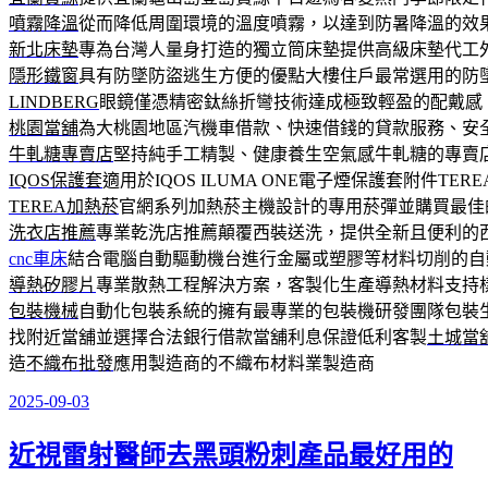
噴霧降溫
從而降低周圍環境的溫度噴霧，以達到防暑降溫的效
新北床墊
專為台灣人量身打造的獨立筒床墊提供高級床墊代工
隱形鐵窗
具有防墜防盜逃生方便的優點大樓住戶最常選用的防
LINDBERG
眼鏡僅憑精密鈦絲折彎技術達成極致輕盈的配戴感
桃園當舖
為大桃園地區汽機車借款、快速借錢的貸款服務、安
牛軋糖專賣店
堅持純手工精製、健康養生空氣感牛軋糖的專賣
IQOS保護套
適用於IQOS ILUMA ONE電子煙保護套附件TERE
TEREA加熱菸
官網系列加熱菸主機設計的專用菸彈並購買最佳的
洗衣店推薦
專業乾洗店推薦顛覆西裝送洗，提供全新且便利的
cnc車床
結合電腦自動驅動機台進行金屬或塑膠等材料切削的自
導熱矽膠片
專業散熱工程解決方案，客製化生產導熱材料支持
包裝機械
自動化包裝系統的擁有最專業的包裝機研發團隊包裝
找附近當舖並選擇合法銀行借款當舖利息保證低利客製
土城當
造
不織布批發
應用製造商的不織布材料業製造商
2025-09-03
發
佈
近視雷射醫師去黑頭粉刺產品最好用的
於