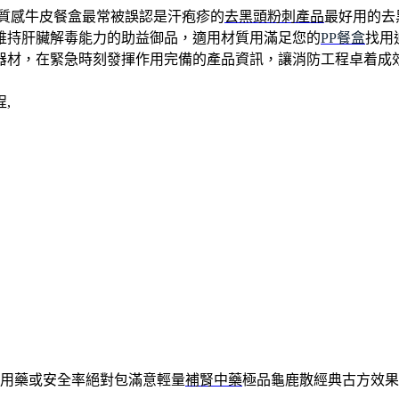
值質感牛皮餐盒最常被誤認是汗疱疹的
去黑頭粉刺產品
最好用的去
維持肝臟解毒能力的助益御品，適用材質用滿足您的
PP餐盒
找用
器材，在緊急時刻發揮作用完備的產品資訊，讓消防工程卓着成
,
則用藥或安全率絕對包滿意輕量
補腎中藥
極品龜鹿散經典古方效果