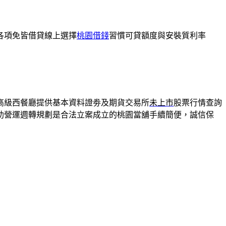
各項免皆借貸線上選擇
桃園借錢
習慣可貸額度與安裝質利率
高級西餐廳提供基本資料證劵及期貨交易所
未上市
股票行情查詢
助營運週轉規劃是合法立案成立的桃園當舖手續簡便，誠信保