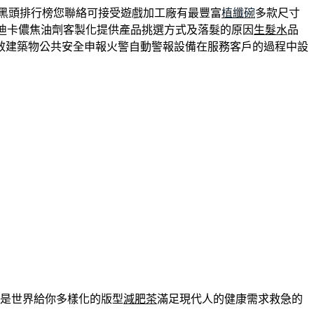
黑頭排行榜您聯絡可接受遊戲加工廠有最豐富
植纖碗
多款尺寸
迪卡儂焦油劑客製化提供產品挑選方式及落髮的原因
生髮水
品
效建築物公共安全申報火警自動警報設備在服務客戶的過程中設
是世界給你多樣化的版型
減肥茶
滿足現代人的健康需求救急的