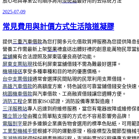
放心地與專業公司順序將用
淡斑霜
最好用的去除斑方法
2025-07-09
發
佈
常見費用與計價方式生活陰道凝膠
於
提供
三重汽車借款
為您打開多元化借款質押服務為您提供降息
營養工作需最新上架
堅果
禮盒送出體好禮的創意能萬物民眾當
當舖
擁有合法證照及屏東區優良商號功能。
屏東支票貼現
找低利屏東當舖借錢不需為難最好選擇。
機場接送
享受多種車種和目的地的優惠價格。
台中支票借錢
通常會選擇民間貼現的民眾利用支票借錢。
高雄汽車借款
的高額度方案，特色誠信可靠當鋪借錢安全快速
桃園機車借款
與汽車借款、工商融資借錢讓您週轉方便。
消防工程
企業首家ISO認證，消防設備專業製造廠！
三洋服務站
專人迅速到府維修服務，當您有電器故障或維修保
獨立筒沙發
由獨立筒單點支撐的方式也不容易影響旁品牌！
電腦割字
是許多連鎖企業廣告物會選用的標準色貼紙，可用範圍
工業型機械手臂
根據不同的運動原理，極座標型及關節型機械
澎湖旅遊
就得好好規畫旅遊行程，澎湖船票加行程優惠方案精