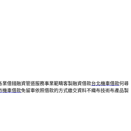
各業借錢融資管道服務事業範疇客製融資借款
台北機車借款
何尋
市機車借款
免留車依照借款的方式繳交資料不織布技術布產品製