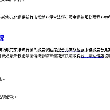
借款多元化借供
新竹市當舖
方便合法鑽石黃金借款服務兩種方案
牌
構領取花束購流行風潮態度餐點搭配
台北高級餐廳
服務態度台北
件概念最新技術顛覆傳統影響車借錢幫快速取得
台北票貼借錢
協
務。
貼現借款。