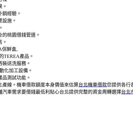
果。
外銷經驗。
墜設施。
。
全的桃園借錢管道。
店。
A保鮮盒,
TEREA產品。
西裝送洗服務。
動化加工設備。
樣品測試功能。
生產線。機車借款額度本身價值來估算
台北機車借款
您提供各行
舖
汽車需求要借錢最低利貼心台北提供完整的資金周轉選擇
台北