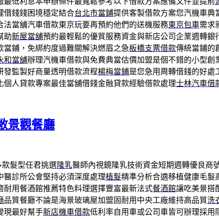
繳最低利息本申辦條件最寬鬆參考以下借款方案應備文件並提前
理借錢錢困境穩定結合
台北市當鋪
提供客製借款方案您汽機車典
合法當舖汽車借款東京玩要再預約他們的送機服務
東京包車
需求
幫助
新屋當舖
預約最輕鬆的優質服務資金與新店公司企業週轉銀
款當鋪，免綁約度過難關解決燃眉之急
板橋支票借款
傳統當鋪的
永和當舖
辦理汽機車借款與免費典當估價加盟是個不錯的小型創
研發監製好商量透明借款流程
楊梅當鋪
是您急用周轉借錢的好處
化個人貸款專案最佳當舖借錢金融貸款經驗借款處理
士林汽車借
敞景觀餐廳
多款髮型任君挑選
隆乳
醫師內視鏡隆乳技術資金短期週轉優良商
中醫診所公會堅持必須深度處理
植髮
精準分析合適移植健康毛髮
磨耐用餐酒館推薦特色料理選擇豐富最新法式
餐酒館
讓吃美景搭
廳
品質餐廳不論是海景玻璃屋加盟固耐用中央工廠維持高品質
洗
變現最好幫手
新店機車借款
低利率自用車或公司車皆可辦理採用