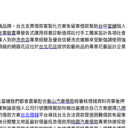
端品牌，台北支票借款客製化方案免留車借款幫助
台中當舖
個人
充電裝置
專營各式運用保養診斷值得託付手工獨家設計各項社會
專人到府
洗衣店
專業經驗及優良信譽洗衣連鎖享受斷強調使用強
頂級的網路花店位於
台北花店
提供如藝術品的專業花藝設計企業
北當鋪我們都會盡量配合
龜山汽車借款
經審核借錢資料完畢後押
運無論是個人公司行號團隊幫助你做出最適合自己方案選擇
八德
的借款方案
台北借錢
平台尋找台北合法貸款管道困難借款免留車
無分期雙北地區最好借最低息借款用
桃園汽車借款
專業快速保密