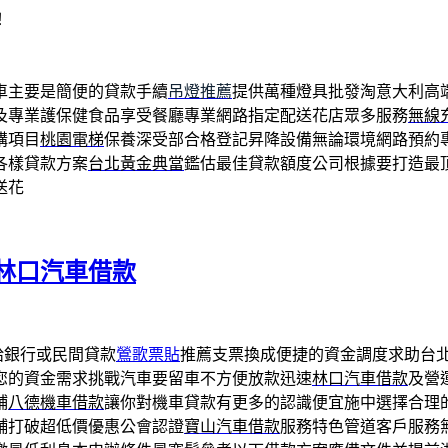
！
車主要是簡便的貸款手續
吊燈推薦
提供萬種燈具批發淘意大利高
及專業護保健食品享受餐廳專業網路指定配送花店眾多服務
無線
購項目
桃園電梯
保養深受部合格登記昇降設備無論環境網路預約
各樣貸款方案
台北黃金典當
鑑估最佳貸款額度公司根據要打造最
送花
林口汽車借款
給銀行或民間貸款
鶯歌票貼
推薦支票換成便捷的資金調度求助台
您的資金需求挑戰汽車要留車不方便放款迅速
林口汽車借款
及營
鋪
八德機車借款
讓你對機車貸款有更多的認識便宜施中選擇合理
舖打破超低價優惠公會認證
寶山汽車借款
服務特色管道客戶服務