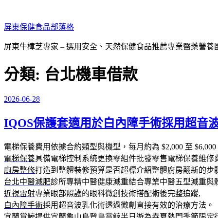
跳
至
屏東保健食品部落格
主
要
屏東牛樟芝專家 – 選用安全、天然保健食品推薦專業醫藥營養
內
容
分類:
台北機車借款
2026-06-28
發
佈
IQOS保護套適用於白內障手術採用超音
於
電梯保養費用依據合約類型與機型，每月約為 $2,000 至 $
電梯保養
具備電梯控制系統更換零組件批發零售電梯保養維修
廚房整修
打造到整體裝修預算是否超標介紹整體廚房翻新的步
台北中醫減肥
診所專精中醫健康減重結合專業中醫五型減重與
近視雷射
專業眼部照護的眼科微創技術搭配術後完整追蹤,
白內障手術
採用超音波乳化術透過微創直接有效的治療方法。
宜蘭賞鯨
提供宜蘭龜山島登島賞鯨半日遊為春夏熱門季節限定