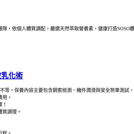
團隊，依個人體質調配，嚴選天然萃取營養素，健康打造SOSO
波乳化術
6,000 不等。保養內容主要包含鋼索檢測、機件潤滑與安全煞車測
費用，
驟！
體質調理。
行程。