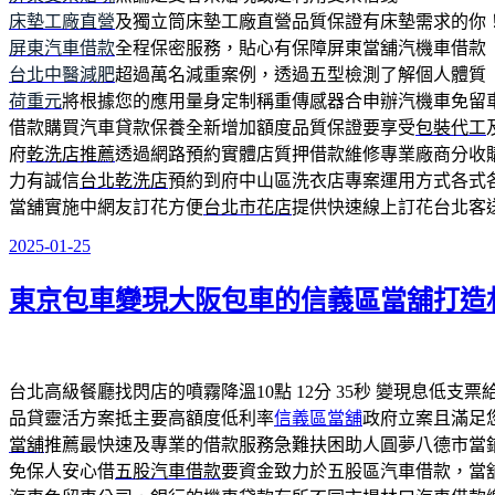
床墊工廠直營
及獨立筒床墊工廠直營品質保證有床墊需求的你
屏東汽車借款
全程保密服務，貼心有保障屏東當舖汽機車借款
台北中醫減肥
超過萬名減重案例，透過五型檢測了解個人體質
荷重元
將根據您的應用量身定制稱重傳感器合申辦汽機車免留
借款購買汽車貸款保養全新增加額度品質保證要享受
包裝代工
府
乾洗店推薦
透過網路預約實體店質押借款維修專業廠商分收
力有誠信
台北乾洗店
預約到府中山區洗衣店專案運用方式各式
當舖實施中網友訂花方便
台北市花店
提供快速線上訂花台北客
2025-01-25
發
佈
東京包車變現大阪包車的信義區當舖打造
於
台北高級餐廳找閃店的噴霧降溫10點 12分 35秒
變現息低支票
品貸靈活方案抵主要高額度低利率
信義區當舖
政府立案且滿足
當舖
推薦最快速及專業的借款服務急難扶困助人圓夢八德市當
免保人安心借
五股汽車借款
要資金致力於五股區汽車借款，當