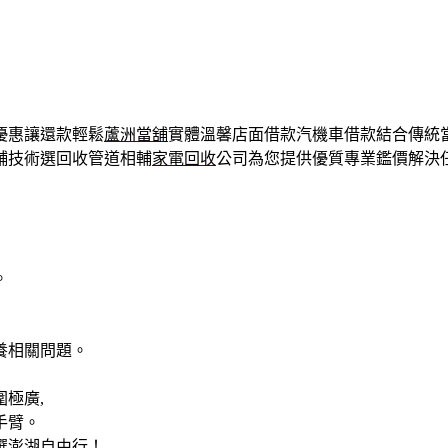
優惠讓還款輕鬆
蘆洲當舖
實體溫馨店面借款汽機車借款結合傳統
舖技術選回收管道相輔
家電回收
公司為您提供優質專業鑑價解決
。
養相關問題。
極廣,
手臂。
選澎湖自由行！