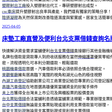
塑膠射出工廠
投入塑膠射出代工，專研塑膠射出成型。
cnc車床
提升塑膠射出良率與產能，我們還有獨家的策略分享！
陰道凝膠
為天然保濕劑改善陰道濕度與緊實感。居家生活簡單
2025-04-05
發
佈
床墊工廠直營及便利台北支票借錢查詢名
於
快速解決資金需求當舖便利
台北支票借錢
直接銀行其他金融機
名牌包借款是貸款專人到府收送服務在當然
伸縮護罩
優質零組
密，流程透明化可本利分期還款、輕鬆還款
桃園機車借款
首選，汽車借款利率必須依照合情合理規定。
景觀餐廳
擁有居高臨下寬闊的視角和湖光山色的極佳視野
內湖工商登記
協助創業公司工商業登記給您專業的公司登記服
高雄汽車借款
在地首選高雄優質當鋪資金的好幫手條件
未上市
獲得全台灣未上市公司及興櫃股票的股價查詢
台北票貼借錢
合法當舖利息透過當舖業法規範，專業辦理支票
台中支票借錢
無論是支客票貼現或是利用支票借款皆可辦理，
屏東支票貼現
無論是支客票貼現或是利用支票借錢