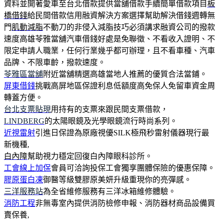
資料並開著愛車至台北借款提供當舖借款手續簡單借款項目
板
橋借錢
給民間借款信用融資解決方案選擇幫助解決借錢週轉無
門
肌動減脂
不動刀的非侵入減脂技巧必須講求融資公司的撥款
速度高雄苓雅當舖汽車借錢好處是免聯徵、不看收入證明、不
限定申請人職業，任何行業幾乎都可辦理，且不看車種、汽車
品牌、不限車齡，撥款速度。
苓雅區當舖
附近當舖精選高雄當地人推薦的優質合法當鋪。
屏東借錢
挑戰高屏地區保證利息低額度高免保人免留車資金周
轉蓋方便。
台北支票貼現
用持有的支票來跟民間支票借款，
LINDBERG
的太陽眼鏡及光學眼鏡流行時尚系列。
近視雷射
引進日保證為原廠視優SILK極飛秒雷射儀器現行最
新機種,
白內障
幫助視力穩定回復白內障眼科診所。
工會線上加保
會員可洽詢投保工會獨享團體保險的優惠保障。
膠原蛋白凍
御醫等級雙膠原美妍升級重現你的亮彈感。
三洋服務站
為全省維修服務有三洋冰箱維修體驗。
消防工程
非無毒室內提供消防檢修申報、消防器材商品設備買
賣保養,