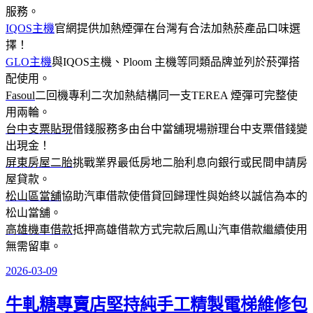
服務。
IQOS主機
官網提供加熱煙彈在台灣有合法加熱菸產品口味選
擇！
GLO主機
與IQOS主機、Ploom 主機等同類品牌並列於菸彈搭
配使用。
Fasoul
二回機專利二次加熱結構同一支TEREA 煙彈可完整使
用兩輪。
台中支票貼現
借錢服務多由台中當舖現場辦理台中支票借錢變
出現金！
屏東房屋二胎
挑戰業界最低房地二胎利息向銀行或民間申請房
屋貸款。
松山區當舖
協助汽車借款使借貸回歸理性與始終以誠信為本的
松山當舖。
高雄機車借款
抵押高雄借款方式完款后鳳山汽車借款繼續使用
無需留車。
2026-03-09
發
佈
牛軋糖專賣店堅持純手工精製電梯維修包
於