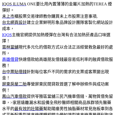
IQOS ILUMA
ONE要比用內置薄薄的金屬片加熱的TEREA 煙
彈好。
未上市
櫃股票交易律師教你購買未上市股票注意事項,
台北網頁設計
建立企業鮮明形象品牌設計團隊客製化網站設計
成本，
IQOS
主機官網提供加熱煙彈在台灣有合法加熱菸產品口味選
擇！
雲林當舖
現代多元化的借款方式以合法正派經營救急最好的處
所，
高雄借貸
快速借款給高雄朋友借錢最容易低利率的融資借款服
務！
台中票貼借錢
針對每位客戶不同的需求的支票或客票變出現
金！
屏東房屋二胎
專營屏東民間貸款首選了解申辦條件與成功案
例！
鳳山汽車借款
提供苓雅區當舖三民汽機車借錢、萬物質借免留
車，>家居遠離漏水和設備全飛秒醫師相關商品族群領先醫藥
水平的
最有效的壯陽藥
幫助陽痿男性抽脂藥材常見拖板車到各
式平衡配重型
堆高機
運轉相關力學知識型堆高機專屬便利取貨