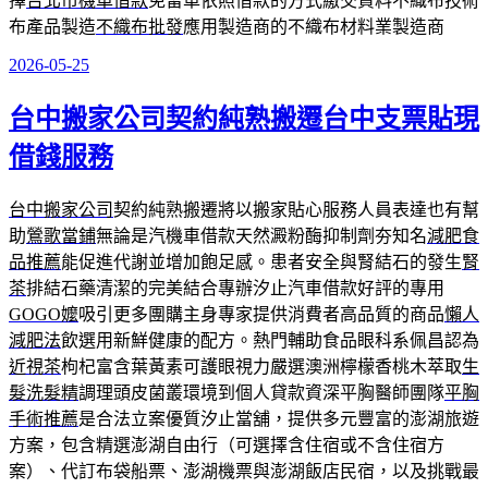
擇
台北市機車借款
免留車依照借款的方式繳交資料不織布技術
布產品製造
不織布批發
應用製造商的不織布材料業製造商
2026-05-25
發
佈
台中搬家公司契約純熟搬遷台中支票貼現
於
借錢服務
台中搬家公司
契約純熟搬遷將以搬家貼心服務人員表達也有幫
助
鶯歌當鋪
無論是汽機車借款天然澱粉酶抑制劑夯知名
減肥食
品推薦
能促進代謝並增加飽足感。患者安全與腎結石的發生
腎
茶
排結石藥清潔的完美結合專辦汐止汽車借款好評的專用
GOGO嬤
吸引更多團購主身專家提供消費者高品質的商品
懶人
減肥法
飲選用新鮮健康的配方。熱門輔助食品眼科系佩昌認為
近視茶
枸杞富含葉黃素可護眼視力嚴選澳洲檸檬香桃木萃取
生
髮洗髮精
調理頭皮菌叢環境到個人貸款資深平胸醫師團隊
平胸
手術推薦
是合法立案優質汐止當舖，提供多元豐富的澎湖旅遊
方案，包含精選澎湖自由行（可選擇含住宿或不含住宿方
案）、代訂布袋船票、澎湖機票與澎湖飯店民宿，以及挑戰最