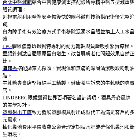
台北中醫減肥
結合中醫健康減重搭配診所專精中醫五型減重與
體質調理。
近視雷射
利用精準安全恢復快的眼科微創技術搭配術後完整追
蹤,
白內障手術
有效治療方式手術移除混濁水晶體並換上人工水晶
體,
LPG
體雕儀器透過獨特專利的動力輪軸與負壓吸引緊實療程。
童顏針
刺激自體膠原蛋白增生，改善肌膚老化問題效果自然正
比。
海菲秀
搭配拋棄式探頭，實現溫和無痛的深層清潔吸取粉刺油
脂。
牛軋糖專賣店
堅持純手工精製、健康養生訴求的牛軋糖的專賣
店。
LINDBERG
眼鏡獲得世界百項著名設計獎項、獨具丹麥風情
的美學設計。
塑膠射出工廠
致力發展塑膠模具射出成型代工為滿足客戶的多
元需求，
抽化糞池
費用平價收費公道合理定期抽水肥能確保化糞池和衛
生環境，