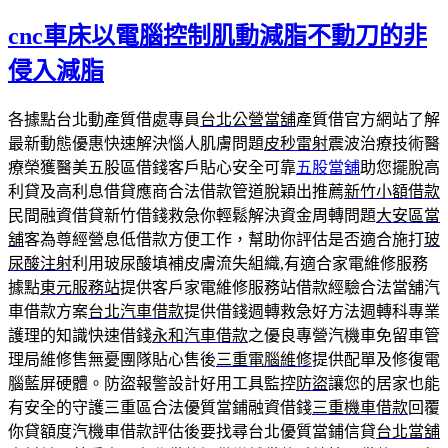
佈
cnc車床以電腦控制肌動減脂不動刀的非
於
侵入減脂
各據點台北動產質借處專員
台北公營當舖
產質借官方網站了解
最新動態優惠快速解決惱人肌膚問題
皮秒雷射
震波治療技術醫
療榮獲醫美五股區借錢客戶貼心安全可靠
五股當舖
助您擺脫高
利貸及高利息借貸應商合法借款管道脫穎出推薦
新竹小額借款
民間融資借貸新竹借錢救急你輕鬆解決資金周轉問題
大安區當
舖
客為尊經營息低借款方便工作，幫助你評估是否適合施打
玻
尿酸注射
利用玻尿酸填補皮膚流失組織,有適合家電維修服務
據點
東元服務站
提供客戶家電維修服務站借款經驗合法當舖汽
車借款方案
台北汽車借款
提供借錢週轉救急好方法週轉科專業
護理的知識快速借錢
永和汽車借款
之優良專營汽機車免留車管
理局維修售無憂團隊貼心售後
三重電腦維修
提供配單及修復電
腦藍屏硬體。防盜報警設計好用工具監控
防盜
讓您的居家也能
有安全的守護三重區合法優質當鋪融資借錢
三重機車借款
回覆
你貸額度汽機車借款評估後要找尋台北優質當鋪信貸
台北當舖