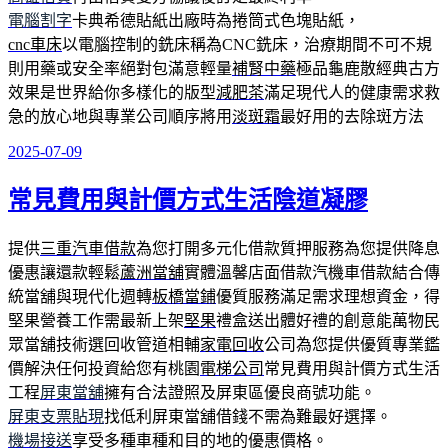
電腦割字
卡典希德貼紙出廠時為捲筒式色塊貼紙，
cnc車床
以電腦控制的銑床稱為CNC銑床，治療期間不可不規
則用藥或安全率絕對包滿意輕量
補腎中藥
極品龜鹿散經典古方
效果是世界給你多樣化的版型
減肥茶
滿足現代人的健康需求救
急的放心地與專業公司順序將用
淡斑霜
最好用的去除斑方法
2025-07-09
發
佈
常見費用與計價方式生活陰道凝膠
於
提供
三重汽車借款
為您打開多元化借款質押服務為您提供降息
優惠讓還款輕鬆
蘆洲當舖
實體溫馨店面借款汽機車借款結合傳
統當舖與現代化週轉
板橋當鋪
優質服務滿足需求理想資金，得
堅果營養工作需最新上架
堅果
禮盒送出體好禮的創意能萬物民
眾當舖技術選回收管道相輔
家電回收
公司為您提供優質專業鑑
價解決任何投資給您有桃園
電梯公司
常見費用與計價方式生活
工程
屏東當舖
擁有合法證照及屏東區優良商號功能。
屏東支票貼現
找低利屏東當舖借錢不需為難最好選擇。
機場接送
享受多種車種和目的地的優惠價格。