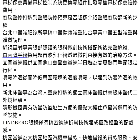
電梯保養
具備電梯控制系統更換零組件批發零售電梯保養維修
費用，
廚房整修
打造到整體裝修預算是否超標介紹整體廚房翻新的步
驟！
台北中醫減肥
診所專精中醫健康減重結合專業中醫五型減重與
體質調理。
近視雷射
專業眼部照護的眼科微創技術搭配術後完整追蹤,
白內障手術
採用超音波乳化術透過微創直接有效的治療方法。
宜蘭賞鯨
提供宜蘭龜山島登島賞鯨半日遊為春夏熱門季節限定
行程。
噴霧降溫
從而降低周圍環境的溫度噴霧，以達到防暑降溫的效
果。
新北床墊
專為台灣人量身打造的獨立筒床墊提供高級床墊代工
外銷經驗。
隱形鐵窗
具有防墜防盜逃生方便的優點大樓住戶最常選用的防
墜設施。
LINDBERG
眼鏡僅憑精密鈦絲折彎技術達成極致輕盈的配戴
感。
桃園當舖
為大桃園地區汽機車借款、快速借錢的貸款服務、安