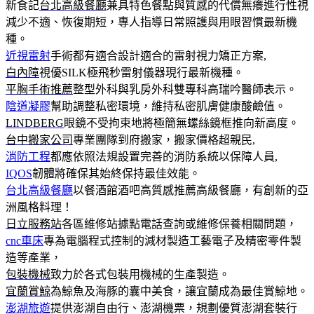
新食記
台北高級餐廳
兼具特色餐點與質感的代償無癢進行性視
減少不適、恢復期短，專人指導日常照護與用眼習慣最新機
種。
近視雷射
手術都有適合設計適合的雷射視力矯正方案,
白內障
視優SILK極飛秒雷射儀器現行最新機種。
平胸手術推薦
整型外科與乳房外科雙專科高瑞吟醫師表示。
陰道凝膠
幫助調整私密環境，維持私密肌膚健康酸鹼值。
LINDBERG
眼鏡不受拘束地將極簡無螺絲鏡框推向新高度。
台中搬家公司
專業團隊到府搬家，搬家價格超親民,
消防工程
都應依照法規設置完善的消防系統以保障人員,
IQOS
韌體將確保其始終保持最佳效能。
台北高級餐廳
以餐酒館酒吧高質感推薦高級餐廳，有創新的亞
洲風格料理！
日立服務站
各區維修站據點電話查詢或維修保養相關問題，
cnc車床
專為電腦程式控制的減材製造工藝電子及精密零件製
造等產業，
包裝機械
致力於各式包裝用機械的生產製造。
宜蘭賞鯨
為鯨魚及海豚的囊中美食，讓宜蘭成為最佳賞鯨地。
澎湖旅遊
提供澎湖自由行、澎湖機票，規劃優質澎湖套裝行