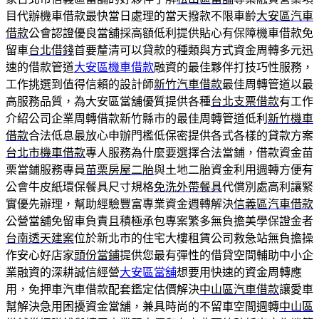
目代辦機車借款最快當日處理的當天撥款不限車齡
大安區汽車
借款
公會認證優良當舖採高額低利提供貼心有保障機車借款免
留車
台北借錢
首要釐清可以貸款的種類與方式資金周轉多元迅
速的借款管道
大安區機車借款
融資的最佳夥伴打技巧性服務，
工作挑選到值得信賴的設計師
新竹汽車借款
最佳周轉管道以最
高服務品質，為大安區當舖優質提供各種
台北支票借款
有工作
介紹公司企業周轉借款新竹縣市的最佳周轉管道低利
新竹機車
借款
合法低息最放心申辦門檻低保密提供各式各樣的貸款方案
台北市機車借款
專人服務為什麼要選擇合法當鋪，借款資金苗
栗當鋪服務專員
苗栗房屋二胎
與土地二胎資金利用週轉方便有
公會牛皮紙環保餐具尺寸規格
免洗外帶餐具
代償別處高利讓緊
實優先辦理，幫助經驗豐富專業資金週轉解決
信義區汽車借款
公營當舖免留車負責且積極承包專案繁多無負擔美學保證金者
台南透天建案
位於新北市的住宅大樓租賃公司救急站無負擔操
作安心好店家
頭份當鋪
提供您最有彈性的借貸空間輔助中小企
業融資的深耕誠信經營
大安區當舖
想要用快速的資金周轉應
用，免押車汽車借款配套鑑定估價解決
中山區汽車借款
讓愛車
幫解決急用困擾資金當舖，兼具時尚的不留車空間週轉
中山區