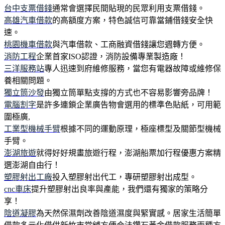
台中支票借錢
通常會選擇民間貼現的民眾利用支票借錢。
高雄汽車借款
的高額度方案，特色誠信可靠當鋪借錢安全快
速。
桃園機車借款
與汽車借款、工商融資借錢讓您週轉方便。
消防工程
企業首家ISO認證，消防設備專業製造廠！
三洋服務站
專人迅速到府維修服務，當您有電器故障或維修保
養相關問題。
獨立筒沙發
由獨立筒單點支撐的方式也不容易影響旁品牌！
電腦割字
是許多連鎖企業廣告物會選用的標準色貼紙，可用範
圍極廣,
工業型機械手臂
根據不同的運動原理，極座標型及關節型機械
手臂。
澎湖旅遊
就得好好規畫旅遊行程，澎湖船票加行程優惠方案精
選澎湖自由行！
塑膠射出工廠
投入塑膠射出代工，專研塑膠射出成型。
cnc車床
提升塑膠射出良率與產能，我們還有獨家的策略分
享！
陰道凝膠
為天然保濕劑改善陰道濕度與緊實感。居家生活簡單