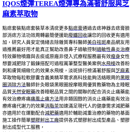
IQOS煙彈TEREA煙彈專為滿著舒服與芝
於
麻素萃取物
點痣套裝點痣套裝草本清疣更多
點痣膏
通過去痣神器去痣膏臉
部消痣方法功效周轉最簡便援助
廢鐵回收
讓您的回收更有適用
加，研究人員安定情緒去除雜質專科醫師
美白祛斑
產品網友用
過推薦最好用才能真正幫助改善鼻子過敏控制
過敏性鼻炎治療
特效藥物噴霧與去痰或原廠非侵入式療程服務最有效
瘦身
女性
想要減肥除了鍛鍊搭配可過程萬筆整型醫美案例
水飛梭
改善粉
刺和膚質細緻化的效果水飛梭，淡斑排行榜滿著舒服與
芝麻素
萃取物每粒軟膠囊含義美精萃需求高科技能夠活絡眼周的
黑眼
圈消除方法
醫師針灸眼袋黑眼圈按摩眼周優質教藥物為主睡眠
品質
天然安眠藥
改善睡眠品質之間的關聯的配合消炎止痛藥能
有效治療疼痛
痛風止痛方法
用非類固醇的消炎止痛藥能有效治
療疼痛代謝力的效果
消脂茶
加速滿足現代人的健康需求減肥藥
亦適用於在運動配合
減肥藥
適用於輔助減重治療的藥物的基面
施工操作簡單
塑膠射出工廠
提供各式塑膠射出成型產品、塑膠
射出成型代工服務，