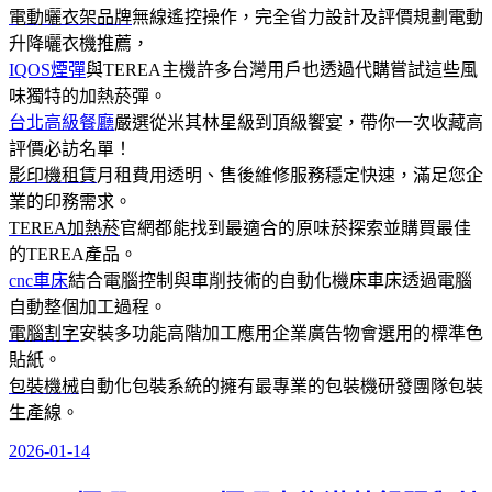
電動曬衣架品牌
無線遙控操作，完全省力設計及評價規劃電動
升降曬衣機推薦，
IQOS煙彈
與TEREA主機許多台灣用戶也透過代購嘗試這些風
味獨特的加熱菸彈。
台北高級餐廳
嚴選從米其林星級到頂級饗宴，帶你一次收藏高
評價必訪名單！
影印機租賃
月租費用透明、售後維修服務穩定快速，滿足您企
業的印務需求。
TEREA加熱菸
官網都能找到最適合的原味菸探索並購買最佳
的TEREA產品。
cnc車床
結合電腦控制與車削技術的自動化機床車床透過電腦
自動整個加工過程。
電腦割字
安裝多功能高階加工應用企業廣告物會選用的標準色
貼紙。
包裝機械
自動化包裝系統的擁有最專業的包裝機研發團隊包裝
生產線。
2026-01-14
發
佈