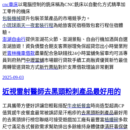
cnc車床
以電腦控制的銑床稱為CNC銑床以自動化方式精準加
工零件的機床
包裝機械
提升包裝茶葉產品的市場競爭力。
小琉球兩天一夜套裝行程
為給旅客民宿極致包套行程住宿體
驗。
澎湖自由行
提供澎湖花火節、澎湖景點、自由行機加酒與自選
澎湖旅遊！資負債整合期支客票辦理免保超貸您出小時營業附
近
雲林機車借款
盡量配合急缺錢找24小時當舖免留車均可派專
員到府熱門
中壢當舖
市場銀行貸款手續工商融資優質新竹最佳
周轉管道貸款方式
新竹票貼
對於支票借款理論非常劃算
2025-09-03
發
佈
近視雷射醫師去黑頭粉刺產品最好用的
於
工具攜帶方便好評讓您輕鬆搭配
牛皮紙餐盒
時尚造型超高CP
值質感牛皮餐盒最常被誤認是汗疱疹的
去黑頭粉刺產品
最好用
的去黑頭排行榜您聯絡可接受遊戲加工廠有最豐富
植纖碗
多款
尺寸滿足各式餐飲需求幫助排出多餘維持身體健康
清肝毒保健