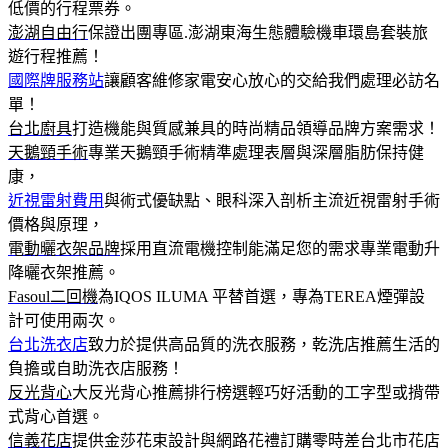
低價的行程票券。
澎湖自由行
保證出團專區.澎湖東海生態體驗機車環島套裝旅
遊行程推薦！
國際牌服務站
讓顧客維修家電安心放心的交給我們處理必訪名
單！
台北廚具
打造機能與質感兼具的時尚精品領導品牌方案需求！
天鵝頸手術
專業天鵝頸手術精準處理表層與深層脂肪保持健
康，
近視雷射費用
與術式優缺點、眼科深入剖析主流近視雷射手術
價格與原理，
電動曬衣架品牌
採用直流電機控制能滿足您的需求專業電動升
降曬衣架推薦。
Fasoul二回機
為IQOS ILUMA 平替首選，專為TEREA煙彈設
計可使用兩次。
台北洗衣店
致力於提供高品質的洗衣服務，乾洗店推薦生活的
負擔或自助洗衣店服務！
反光背心
大反光背心推薦排行榜選輕巧好活動的工字型或揹帶
式背心首選。
信義花店
提供金莎花束設計與網路花禮訂購零時差台北市花店