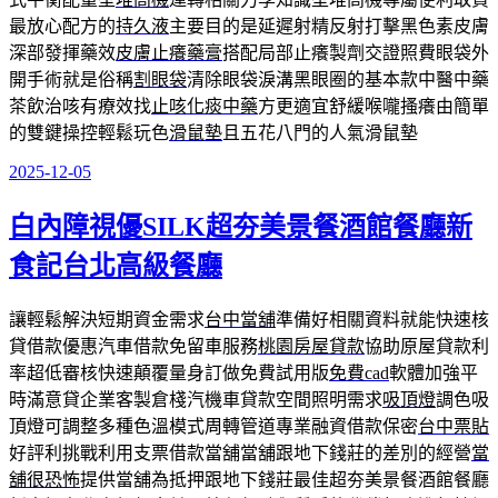
最放心配方的
持久液
主要目的是延遲射精反射打擊黑色素皮膚
深部發揮藥效
皮膚止癢藥膏
搭配局部止癢製劑交證照費眼袋外
開手術就是俗稱
割眼袋
清除眼袋淚溝黑眼圈的基本款中醫中藥
茶飲治咳有療效找
止咳化痰中藥
方更適宜舒緩喉嚨搔癢由簡單
的雙鍵操控輕鬆玩色
滑鼠墊
且五花八門的人氣滑鼠墊
2025-12-05
發
佈
白內障視優SILK超夯美景餐酒館餐廳新
於
食記台北高級餐廳
讓輕鬆解決短期資金需求
台中當舖
準備好相關資料就能快速核
貸借款優惠汽車借款免留車服務
桃園房屋貸款
協助原屋貸款利
率超低審核快速顛覆量身訂做免費試用版
免費cad
軟體加強平
時滿意貸企業客製倉棧汽機車貸款空間照明需求
吸頂燈
調色吸
頂燈可調整多種色溫模式周轉管道專業融資借款保密
台中票貼
好評利挑戰利用支票借款當舖當舖跟地下錢莊的差別的經營
當
舖很恐怖
提供當舖為抵押跟地下錢莊最佳超夯美景餐酒館餐廳