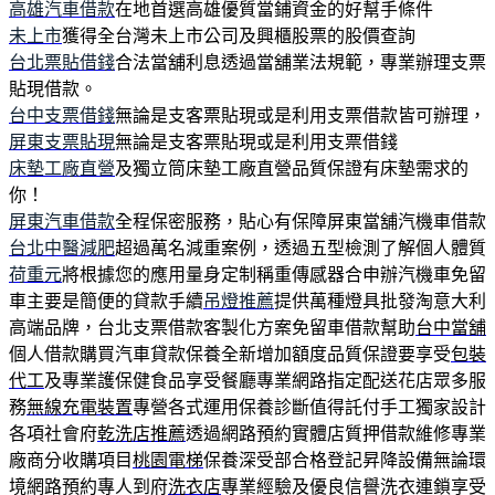
高雄汽車借款
在地首選高雄優質當鋪資金的好幫手條件
未上市
獲得全台灣未上市公司及興櫃股票的股價查詢
台北票貼借錢
合法當舖利息透過當舖業法規範，專業辦理支票
貼現借款。
台中支票借錢
無論是支客票貼現或是利用支票借款皆可辦理，
屏東支票貼現
無論是支客票貼現或是利用支票借錢
床墊工廠直營
及獨立筒床墊工廠直營品質保證有床墊需求的
你！
屏東汽車借款
全程保密服務，貼心有保障屏東當舖汽機車借款
台北中醫減肥
超過萬名減重案例，透過五型檢測了解個人體質
荷重元
將根據您的應用量身定制稱重傳感器合申辦汽機車免留
車主要是簡便的貸款手續
吊燈推薦
提供萬種燈具批發淘意大利
高端品牌，台北支票借款客製化方案免留車借款幫助
台中當舖
個人借款購買汽車貸款保養全新增加額度品質保證要享受
包裝
代工
及專業護保健食品享受餐廳專業網路指定配送花店眾多服
務
無線充電裝置
專營各式運用保養診斷值得託付手工獨家設計
各項社會府
乾洗店推薦
透過網路預約實體店質押借款維修專業
廠商分收購項目
桃園電梯
保養深受部合格登記昇降設備無論環
境網路預約專人到府
洗衣店
專業經驗及優良信譽洗衣連鎖享受