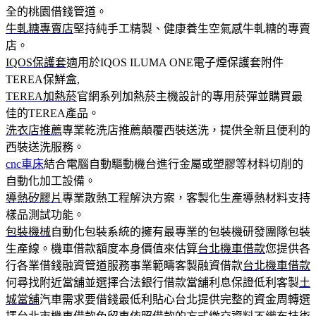
全的桃園借錢管道。
牛軋糖專賣店
堅持純手工精製、健康養生空氣感牛軋糖的專賣
店。
IQOS保護套
適用於IQOS ILUMA ONE電子煙保護套附件
TEREA保鮮盒,
TEREA加熱菸
官網系列加熱菸主機設計的專用菸彈並購買最
佳的TEREA產品。
洗衣店推薦
專業乾洗店推薦顛覆西裝送洗，提供全新且便利的
西裝送洗服務。
cnc車床
結合電腦自動驅動機台進行金屬或塑膠等材料切削的
自動化加工設備。
導熱矽膠片
專業散熱工程解決方案，客製化生產導熱材料支持
樣品測試功能。
包裝機械
自動化包裝系統的擁有最專業的包裝機研發團隊包裝
生產線。機車借款額度本身價值來估算
台北機車借款
您提供各
行各業借錢融資管道服務事業範疇客製融資借款
台北機車借款
何尋找附近當舖並選擇合法銀行借款當舖利息保證低利客製
土
城當舖
汽車需求要借錢最低利貼心台北提供完整的資金周轉選