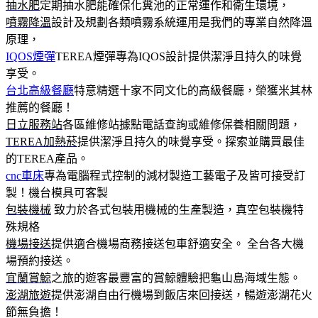
抽水肥
定期抽水肥能確保化糞池的正常運作和衛生環境，
噴霧降溫
設計及規劃各類噴霧系統運用是我們的專業自然降溫
原理，
IQOS煙彈
TEREA煙彈專為IQOS設計提供潔淨且持久的味覺
享受。
台北高級餐廳
特意精選十家不同文化的高級餐廳，榮獲米其林
推薦的餐廳！
日立服務站
各區維修站據點電話查詢或維修保養相關問題，
TEREA加熱菸
提供潔淨且持久的味覺享受。探索並購買最佳
的TEREA產品。
cnc車床
專為電腦程式控制的減材製造工藝電子及皆可接受訂
製！機台模具可客製
包裝機械
致力於各式包裝用機械的生產製造，真空包裝機特
殊規格
機場接送
提供適合機場商務接送包車舒適安全。 全台各大機
場預約接送。
宜蘭賞鯨
之旅的遊客最豐富的賞鯨體驗把龜山島海域生態。
澎湖旅遊
提供澎湖自由行機場到飯店來回接送，暢遊澎湖花火
節無負擔！