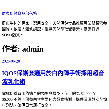
跳
至
屏東保健食品部落格
主
要
屏東牛樟芝專家 – 選用安全、天然保健食品推薦專業醫藥營養
內
團隊，依個人體質調配，嚴選天然萃取營養素，健康打造
容
SOSO體質。
作者:
admin
2026-06-28
發
佈
IQOS保護套適用於白內障手術採用超音
於
波乳化術
電梯保養費用依據合約類型與機型，每月約為 $2,000 至
$6,000 不等。保養內容主要包含鋼索檢測、機件潤滑與安全煞
車測試，確保日常運行安全。