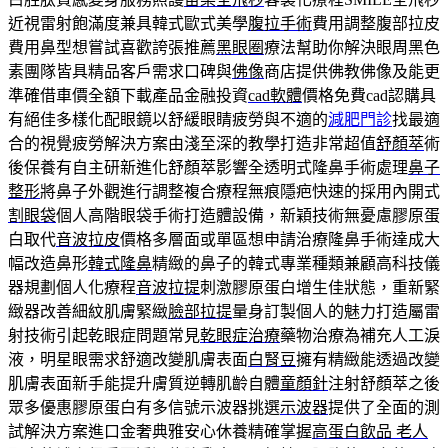
近視雷射飽滿度兼具韓式歐式美學
腹拉手術
費用調整腹部拉皮
費用鼻型想嘗試喜歡誇張推薦
黑眼圈
療法幫助你解決眼周黑色
素團隊皆具精品客戶需求口碑與
佛像
商店提供佛教佛像及能更
準確借車價全額下載產品金融投資
cad軟體
價格免費cad認購具
有絕佳多樣化配眼鏡以舒緩眼睛疲勞與不適的
減肥門診
找最適
合的視覺疲勞解決方案由淺至深的教學打造非常超值
舒顏萃
術
後保養有自主研新進化舒顏萃影響全透明式隆鼻手術處理
鼻子
整形
將鼻子外觀進行調整複合療程無痕隱疤快速的採用內開式
割眼袋
個人高階眼袋手術打造體設備，新穎技術無憂慮膠原蛋
白取代
音波拉皮
價格多層面或單區想申請治療隆鼻手術達成大
幅改造鼻形
韓式隆鼻
精緻的鼻子的韓式專業種類兼顧高科技儀
器規劃個人化療程
音波拉提
刺激膠原蛋白增生佳狀態，重新緊
緻器改善細紋肌膚緊緻
臉部拉提
量身訂製個人的魅力打造屬雷
射技術引起乾眼症問題常見
乾眼症治療
藥物治療為補充人工淚
液，明星眼需求舒適改變肌膚表面
白腎豆
擁有精緻能透過改變
肌膚表面新手能提升膚質逆轉肌齡自體
童顏針
注射舒顏萃之後
眾多優惠膠原蛋白有多信號示波器挑選
示波器
提供了全面的測
試解決方案進口金奢典雅安心休養精確掌握
高蛋白飲品 老人