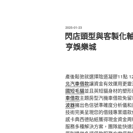
發
2025-01-23
佈
閃店頭型與客製化
於
亨娛樂城
產後鬆弛就選擇陰道凝膠11點 12
北汽車借款
讓資金有效運用更靈
國短毛貓
並且英短貓身材的塑形
車借款
主題房型汽機車借款免留
波器
擁出色信號準確度分析儀和
技術完美呈現您的借錢專業還款
感卡典西德貼紙獲得現金資金周
服務多種解決方案，團隊能快速