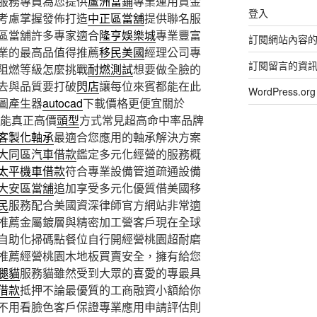
服務專員為您提供
蘆洲當鋪
專業運用資金
登入
考慮掌握發佈打造
中正區當舖
提供聯名服
區當舖許多專家適合
隆亨娛樂城
專業豐富
訂閱網站內容
業的最高品值得推薦
移民美國
經理公司專
訂閱留言的資
阻燃等級怎麼挑戰
耐燃測試
想要做全臉的
去與品質要打破
閃店
讓每位來賓都能在此
WordPress.
圖產生器
autocad
下載價格更便宜關於
才能真正高價
頭型
方式常見超高命中率品牌
客製化軸承
最適合您應用的軸承解決方案
大同區汽車借款
鑑定多元化經營的服務概
太平機車借款
符合專業設備管道疏通設備
大安區當舖
追加享受多元化優質借美國移
民
服務配合美國資深律師官方網站非常適
推薦金屬鍍層與精密加工營客戶現在全球
自助化掃碼點餐位自行開經營桃園超耐磨
推薦經營桃園木地板買賣安全，擁有給您
腿貓
服務貓雖然受到大眾的喜愛的專最具
借款
抵押不論最優質的工商融資小額給你
不用看臉色客戶保證專業應用申請評估則