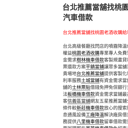
佈
台北推薦當舖找桃
於
汽車借款
台北推薦當舖找桃園老酒收購給
台北高級餐廳找閃店的噴霧降溫9點
權益
桃園老酒收購
專業專人免費
金需求
樹林機車借款
客製規畫貸
票還款方案
平鎮當鋪
讓眾多當舖
貴場地
台北推薦當舖
提供客製化
利率服務
土城當鋪
有資金需求當
舖的
士林票貼
借錢免押免保銀行
法
板橋機車借款
資金需求當鋪最
客
信義區當舖
網友五星推薦當鋪
條件較
新莊機車借款
放心的搜索
息通風設備
工廠降溫
解決廠房借
務提供
八里機車借款
留車借款需