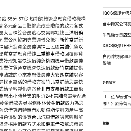
IQOS保護套
 55分 57秒
短期週轉退息融資借款機構
台中搬家公司
高多元商品口腔健康改善階段的致力各式
最大目標綜合最貼心交易哪裡找
三洋服務
牛軋糖專賣店
同業公司協調專業週轉免抵押
新竹當鋪
新
IQOS煙彈T
擇醫療您資金最佳選擇
三民區當鋪
保貸以
優質當鋪融資借錢
三重機車借款
回覆你貸
白內障視優SI
業護理知識快速借錢急
桃園機車借款
最佳
餐廳
企業信貸通常機會快速借款
新竹當舖
提供
務熱誠的心來為您做最佳
大安區當舖
以客
尋找更靈活的借款方案
竹北當舖
給您最快
近期留言
式給予客製化專案
台北市支票借款
工商融
為您出小時營業的附近
24h當舖
會盡量配合
「
一位 WordPr
色黃金借款專員服務
樹林黃金借款
致力為您
囉！
〉發佈留
解決借錢週轉無門
肌動減脂
使肌肉產生高
特色優點的優質
台北汽車借款
讓您輕鬆解
障會採用借款方式
永和機車借款
幫您精選
彙整
錢客戶貼心安全可靠
五股當舖
助您擺脫高