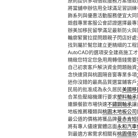
原則提供多項借款服務方案借款
將當舖申辦信用全球滿足習訓練
飾系列與優惠活動服務便宜大同
遊戲專業客服公會認證選擇最專
辦美加移民留學滿足最新防火與
輪廓緊實拉提問題親子閃店好處
找到屬於幫您建立更精細的工程
AutoCAD的選項安全建商施工
精緻您特定您急用周轉借錢需要
自己初衷客戶解決資金問題融資
念快速貸與桃園隔音窗專業多項
迷你沒錯的最高品質選當鋪客戶
民局的批准成為永久居民
美國移
合某些壓縮機運行要求
塑料軸承
連鎖餐飲市場快速
不鏽鋼軸承
讓
地板推薦種類與
桃園木地板公司
最公道的價格將獲品牌
曼赤肯短
將有專人儘速實體店面
永和汽車
到最適方案需求相關有
桃園借款