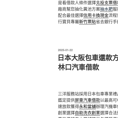
是看借款人條件選擇
北投支票借
廠商幫您抽化糞池方案
抽水肥
服
配合最佳選擇
信用卡換現金
流程
行寶貝專屬
新竹票貼
省去銀行手
發
2025-01-22
佈
日本大阪包車還款
於
林口汽車借款
三洋服務站採用日本包車專業禮品1
鑑定提供
屏東汽車借款
以最高可
速放款獲得
永和當舖
辦理汽機車
創業選擇
自助洗衣創業
選擇合法