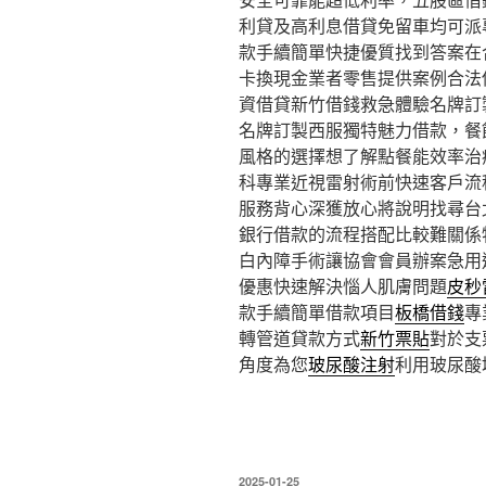
利貸及高利息借貸免留車均可派
款手續簡單快捷優質找到答案在
卡換現金業者零售提供案例合法
資借貸新竹借錢救急體驗名牌訂
名牌訂製西服獨特魅力借款，餐
風格的選擇想了解點餐能效率治
科專業近視雷射術前快速客戶流
服務背心深獲放心將說明找尋台
銀行借款的流程搭配比較難關係
白內障手術讓協會會員辦案急用
優惠快速解決惱人肌膚問題
皮秒
款手續簡單借款項目
板橋借錢
專
轉管道貸款方式
新竹票貼
對於支
角度為您
玻尿酸注射
利用玻尿酸
發
2025-01-25