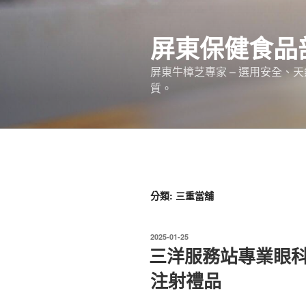
跳
至
屏東保健食品
主
要
屏東牛樟芝專家 – 選用安全、
內
質。
容
分類:
三重當舖
發
2025-01-25
佈
三洋服務站專業眼
於
注射禮品