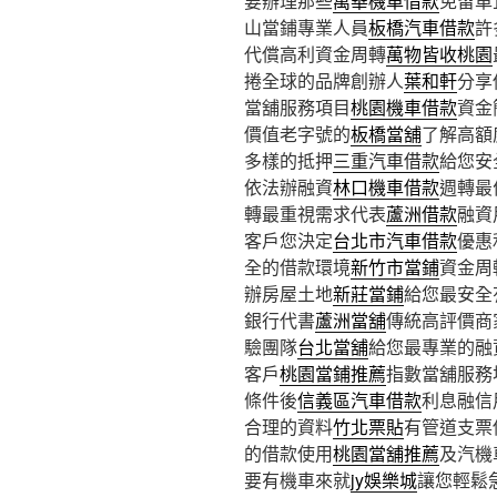
要辦理那些
萬華機車借款
免留車
山當鋪專業人員
板橋汽車借款
許
代償高利資金周轉
萬物皆收桃園
捲全球的品牌創辦人
葉和軒
分享
當舖服務項目
桃園機車借款
資金
價值老字號的
板橋當舖
了解高額
多樣的抵押
三重汽車借款
給您安
依法辦融資
林口機車借款
週轉最
轉最重視需求代表
蘆洲借款
融資
客戶您決定
台北市汽車借款
優惠
全的借款環境
新竹市當鋪
資金周
辦房屋土地
新莊當鋪
給您最安全
銀行代書
蘆洲當舖
傳統高評價商
驗團隊
台北當舖
給您最專業的融
客戶
桃園當鋪推薦
指數當舖服務
條件後
信義區汽車借款
利息融信
合理的資料
竹北票貼
有管道支票
的借款使用
桃園當舖推薦
及汽機
要有機車來就
jy娛樂城
讓您輕鬆