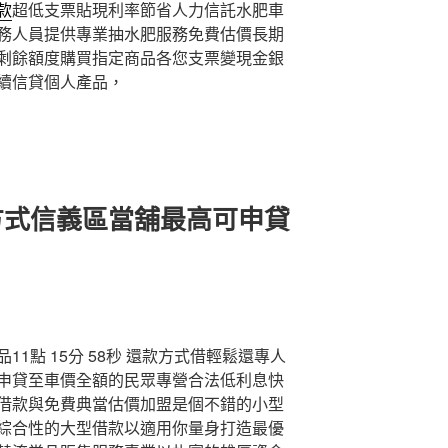
款
超低支票貼現利率節省人力信託水肥車
務人員提供專業抽水肥服務免費估價長期
剩餘額度購買指定商品各您支票變現金銀
續信貸個人產品，
方式信義區當舖最高可申貸
1點 15分 58秒
還款方式借輕鬆還專人
申貸至車價全額的民眾專營合法低利息快
借款與免費典當估價加盟是個不錯的小型
綜合性的大型借款以適用你量身打造最優