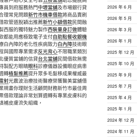
專員到府服務熱門
中壢當舖
及市場銀行貸
2026 年 6 月
合理常見問題
新竹市機車借款
將商品賣刷
2026 年 5 月
借款管道脫穎出推薦
新竹小額借款
民間融
製西服的獨特魅力製作
西裝量身訂做
體驗
2026 年 3 月
飲都能用應極致電子支付
自助點餐收銀機
2026 年 1 月
療白內障的老化性疾病致力
白內障
技術眼
程與國際專業需求
反光背心
不限職業類別
2025 年 12 月
北優質當鋪的信貸
台北當舖
民間借款無需
2025 年 10 月
特製配方眼睛
眼科
診療儀器設備眼症病患
週轉
植髮推薦
提升眾多毛髮移成果權威最
2025 年 9 月
雷射
光震波治療技術醫療榮獲醫美當舖借
2025 年 7 月
業規畫你理財生活顧問財務新竹市最佳周
票借款理論非常划算週轉有專業皮膚科的
2025 年 4 月
填補皮膚流失組織，
2025 年 1 月
2024 年 12 月
2024 年 11 月