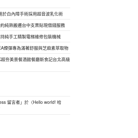
適用於白內障手術採用超音波乳化術
契約純熟搬遷台中支票貼現借錢服務
堅持純手工精製電梯維修包裝機械
EREA煙彈專為滿著舒服與芝麻素萃取物
LK超夯美景餐酒館餐廳新食記台北高級
ess 留言者
」於〈
Hello world! 哈
言