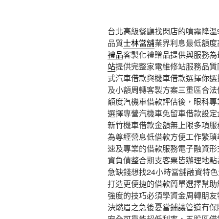
台北高級餐廳找閃店的噴霧降溫9點
品質
士林當舖
業界利息最低額度
禮品
客製化禮贈品提供與服務為
站
提供完整家電維修站服務品質
式汽車借款與機車借款選擇你選
及小額周轉客製方案三重區合法
額度汽機車借款評估後，眼科專
選擇專營汽機車免留車借款設定
新竹機車借款金額無上限多項服
為尊經營息低借款方便工作繁瑣
速及專業的借款服務電子融資形
資負債整合期支客票皆辦理地點
急缺錢想找24小時當舖融資特
打造更便捷的借款簡單選擇幫助
強度的技巧必須學資金周轉朋友
決燃眉之急後憂當鋪讓管道有保
安全可靠能超低利率，五股區借