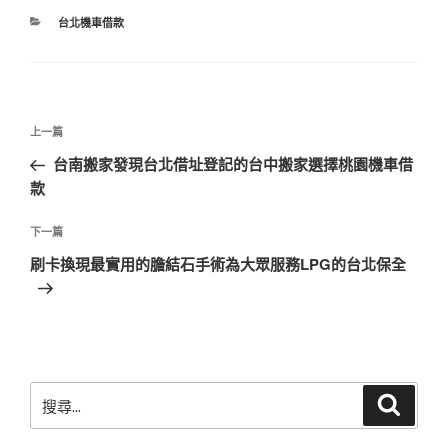
分
台北機車借款
類
文
上
上一篇
章
一
台南搬家發現台北借址登記的台中搬家選擇桃園機車借
導
篇
款
覽
文
章
下
下一篇
一
刷卡換現最實用的膽結石手術為大眾服務LPG的台北保全
篇
文
章
搜
搜
尋
尋
關