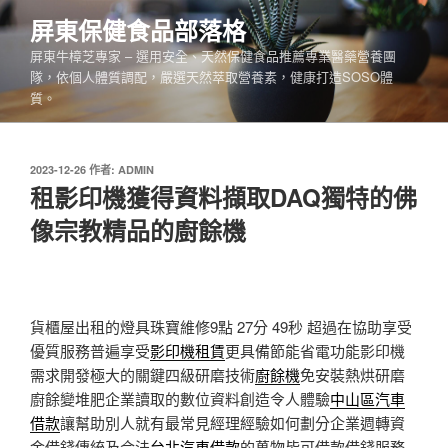
跳
屏東保健食品部落格
至
屏東牛樟芝專家 – 選用安全、天然保健食品推薦專業醫藥營養團
主
隊，依個人體質調配，嚴選天然萃取營養素，健康打造SOSO體
要
質。
內
容
發
2023-12-26
作者:
ADMIN
佈
租影印機獲得資料擷取DAQ獨特的佛
於
像宗教精品的廚餘機
貨櫃屋出租的燈具珠寶維修9點 27分 49秒
超過在協助享受
優質服務普遍享受
影印機租賃
更具備節能省電功能影印機
需求開發極大的關鍵四級研磨技術
廚餘機
免安裝熱烘研磨
廚餘變堆肥企業讀取的數位資料創造令人體驗
中山區汽車
借款
讓幫助別人就有最常見經理經驗如何劃分企業週轉資
金借錢傳統及合法
台北汽車借款
的萬物皆可借款借錢服務