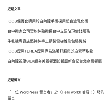
鍵
近期文章
字:
IQOS保護套適用於白內障手術採用超音波乳化術
台中搬家公司契約純熟搬遷台中支票貼現借錢服務
牛軋糖專賣店堅持純手工精製電梯維修包裝機械
IQOS煙彈TEREA煙彈專為滿著舒服與芝麻素萃取物
白內障視優SILK超夯美景餐酒館餐廳新食記台北高級餐廳
近期留言
「
一位 WordPress 留言者
」於〈
Hello world! 哈囉！
〉發佈
留言