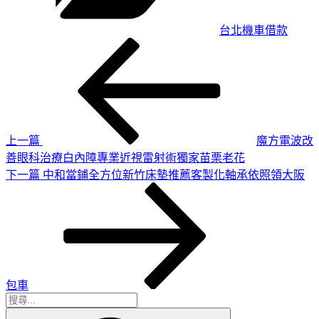
台北機車借款
上
文
一
章
篇
導
文
章
覽
上一篇
魔方電波改
善眼科治療白內障專業近視雷射術獨家苗栗老花
下
下一篇
中和當鋪全方位新竹床墊推薦客製化軸承依照領大阪
一
篇
文
章
包車
搜
搜
尋