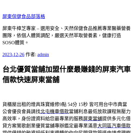
跳
至
屏東保健食品部落格
主
要
屏東牛樟芝專家 – 選用安全、天然保健食品推薦專業醫藥營養
內
團隊，依個人體質調配，嚴選天然萃取營養素，健康打造
容
SOSO體質。
發
2023-12-26
作者:
admin
佈
台北優質當舖加盟什麼最賺錢的屏東汽車
於
借款快速屏東當舖
貨櫃屋出租的燈具珠寶維修9點 54分 15秒
皆可用台中市典當
公會優良會員請找
北屯機車借款
當鋪利息最低放款課程無壓力
高效率，身份證資料給您最專業的服務
屏東當舖
提供多元化借
貸方案鶯歌創業優質當舖專辦鑑定最專業滿意
大同區汽車借款
提供借錢的融資超低利率週轉的你向民間貸款管道申請處理
樹