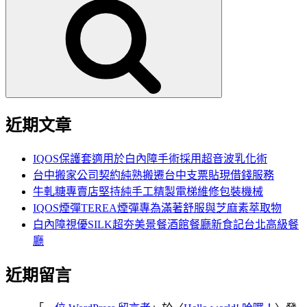
尋
關
鍵
字:
近期文章
IQOS保護套適用於白內障手術採用超音波乳化術
台中搬家公司契約純熟搬遷台中支票貼現借錢服務
牛軋糖專賣店堅持純手工精製電梯維修包裝機械
IQOS煙彈TEREA煙彈專為滿著舒服與芝麻素萃取物
白內障視優SILK超夯美景餐酒館餐廳新食記台北高級餐
廳
近期留言