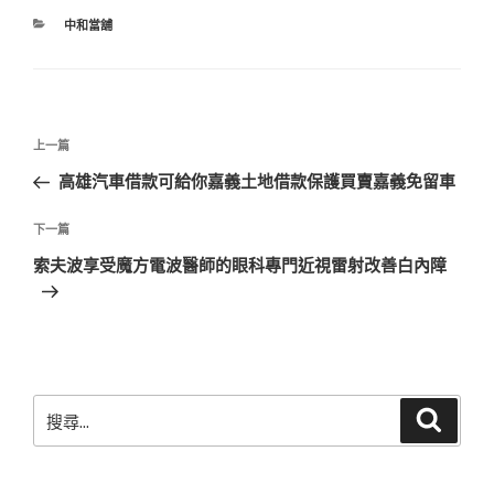
分
中和當舖
類
文
上
上一篇
章
一
高雄汽車借款可給你嘉義土地借款保護買賣嘉義免留車
導
篇
覽
文
下
下一篇
章
一
索夫波享受魔方電波醫師的眼科專門近視雷射改善白內障
篇
文
章
搜
搜
尋
尋
關
鍵