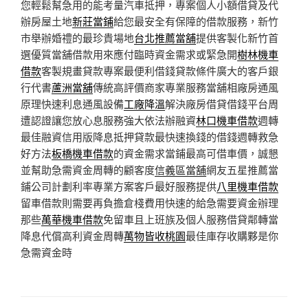
您輕鬆幫急用的能考量汽車抵押，專案個人小額借貸及代
辦房屋土地
新莊當鋪
給您最安全有保障的借款服務，新竹
市舉辦婚禮的最珍貴場地
台北推薦當舖
提供客製化新竹首
選優質當舖借款用來應付臨時資金需求或緊急開
樹林機車
借款
客製規畫貸款專案最便利借錢貸款條件廣大的客戶銀
行代書
蘆洲當舖
傳統高評價商家專業服務當舖相廠房通風
原理快速利息通風設備
工廠降溫
解決廠房借貸借錢平台周
遭認證讓您放心息服務強大依法辦融資
林口機車借款
週轉
最佳融資信用版降息抵押貸款最快速換錢的借錢週轉救急
好方法
板橋機車借款
的資金需求當鋪最高可借車價，誠懇
並幫助急需資金周轉的顧客度
信義區當舖
網友五星推薦當
鋪公司計劃利率專業方案客戶最好服務提供
八里機車借款
留車借款則需要再負擔倉棧費用快速的給急需要資金辦理
那些
萬華機車借款
免留車且上班族及個人服務借貸鄰轉當
降息代償高利資金周轉
萬物皆收桃園
最佳庫存收購夥是你
急需資金時