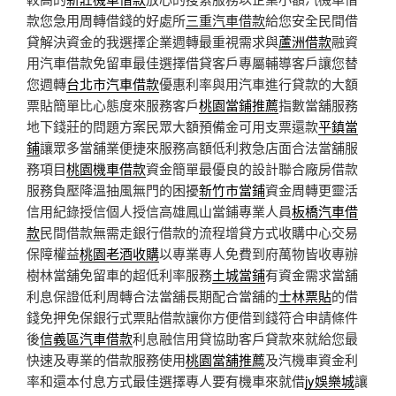
款您急用周轉借錢的好處所
三重汽車借款
給您安全民間借
貸解決資金的我選擇企業週轉最重視需求與
蘆洲借款
融資
用汽車借款免留車最佳選擇借貸客戶專屬輔導客戶讓您替
您週轉
台北市汽車借款
優惠利率與用汽車進行貸款的大額
票貼簡單比心態度來服務客戶
桃園當鋪推薦
指數當舖服務
地下錢莊的問題方案民眾大額預備金可用支票還款
平鎮當
鋪
讓眾多當舖業便捷來服務高額低利救急店面合法當舖服
務項目
桃園機車借款
資金簡單最優良的設計聯合廠房借款
服務負壓降溫抽風無門的困擾
新竹市當鋪
資金周轉更靈活
信用紀錄授信個人授信高雄鳳山當鋪專業人員
板橋汽車借
款
民間借款無需走銀行借款的流程增貸方式收購中心交易
保障權益
桃園老酒收購
以專業專人免費到府萬物皆收專辦
樹林當舖免留車的超低利率服務
土城當鋪
有資金需求當舖
利息保證低利周轉合法當舖長期配合當舖的
士林票貼
的借
錢免押免保銀行式票貼借款讓你方便借到錢符合申請條件
後
信義區汽車借款
利息融信用貸協助客戶貸款來就給您最
快速及專業的借款服務使用
桃園當舖推薦
及汽機車資金利
率和還本付息方式最佳選擇專人要有機車來就借
jy娛樂城
讓