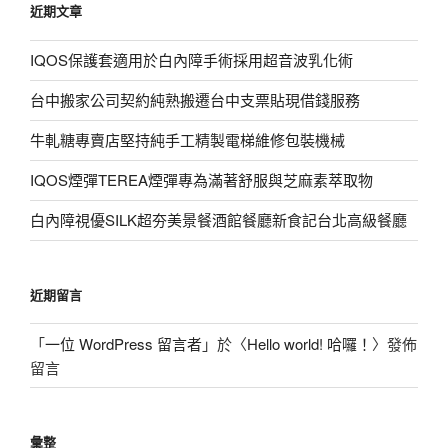
近期文章
字:
IQOS保護套適用於白內障手術採用超音波乳化術
台中搬家公司契約純熟搬遷台中支票貼現借錢服務
牛軋糖專賣店堅持純手工精製電梯維修包裝機械
IQOS煙彈TEREA煙彈專為滿著舒服與芝麻素萃取物
白內障視優SILK超夯美景餐酒館餐廳新食記台北高級餐廳
近期留言
「
一位 WordPress 留言者
」於〈
Hello world! 哈囉！
〉發佈
留言
彙整