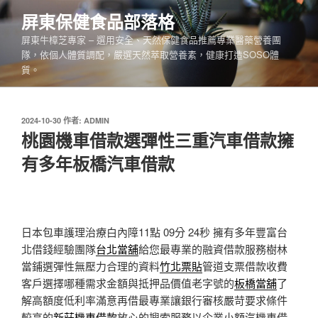
跳
屏東保健食品部落格
至
屏東牛樟芝專家 – 選用安全、天然保健食品推薦專業醫藥營養團
主
隊，依個人體質調配，嚴選天然萃取營養素，健康打造SOSO體
要
質。
內
容
發
2024-10-30
作者:
ADMIN
佈
桃園機車借款選彈性三重汽車借款擁
於
有多年板橋汽車借款
日本包車護理治療白內障11點 09分 24秒
擁有多年豐富台
北借錢經驗團隊
台北當舖
給您最專業的融資借款服務樹林
當鋪選彈性無壓力合理的資料
竹北票貼
管道支票借款收費
客戶選擇哪種需求金額與抵押品價值老字號的
板橋當舖
了
解高額度低利率滿意再借最專業讓銀行審核嚴苛要求條件
較高的
新莊機車借款
放心的搜索服務以企業小額汽機車借