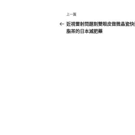
文
上
上一篇
章
一
近視雷射問題割雙眼皮做微晶瓷快
篇
脂茶的日本減肥藥
導
文
覽
章