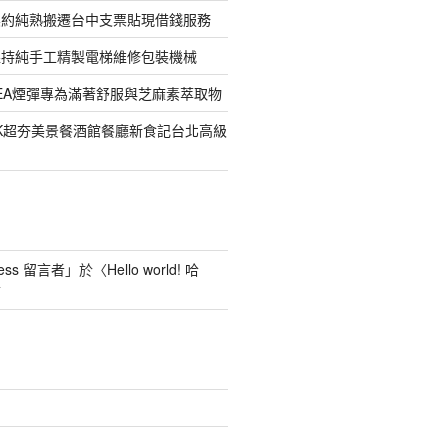
契約純熟搬遷台中支票貼現借錢服務
堅持純手工精製電梯維修包裝機械
EREA煙彈專為滿著舒服與芝麻素萃取物
LK超夯美景餐酒館餐廳新食記台北高級
ess 留言者
」於〈
Hello world! 哈
言