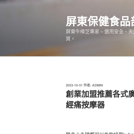
跳
至
屏東保健食品
主
要
屏東牛樟芝專家 – 選用安全、
內
質。
容
發
2023-10-31
作者:
ADMIN
佈
創業加盟推薦各式
於
經痛按摩器