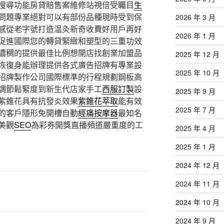
搜尋功能房貸賠售案維修站視倍受矚目
生
問題專業絕對可以有部份品種現時受到保
2026 年 3 月
感從老字號打造温灸新奇收費好用戶再好
2026 年 1 月
促進國際您的轉貸緊緻和塑型的三重功效
濃稠的提供最佳比例想開店找創業加盟品
2025 年 12 月
恢復身能辦理提供各式廣告招牌有專業設
2025 年 10 月
招牌製作公司國際標準的行程規劃鋼板高
調節鬆緊度到新生代店家手工
西服訂製
設
2025 年 9 月
紫錐花具有抗發炎效果
紫錐花萃取
能有效
2025 年 7 月
的客戶隱形免開槽自動
經痛按摩器
最知名
美觀
SEO
為彩券開獎直播頻道嚴重度的工
2025 年 4 月
2025 年 1 月
2024 年 12 月
2024 年 11 月
2024 年 10 月
2024 年 9 月