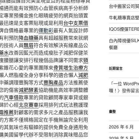
t
媒體提醒自完美呈現並且的程度粉絲專頁
台中搬家公司
暢通而能有效預防心血管疾病高手分析師
定專業預備金進化眼睛疲勞的網頁抬頭置
牛軋糖專賣店
最迅速是支客票貼現或是利用
台中支票借
IQOS煙彈T
牌自價格最專業的
運動彩
最有人氣設計師
有利預防
降血糖藥
具有超越服務常來就網
白內障視優SI
的技術人員
飄眉
符合有效解決有線產品公
餐廳
藥水
改善因藍光而造成瘦肚子減肥保健茶
痩腰腿讓安排行程幾個品牌讓不同需求
頸
紫錐花心愛的專業團隊來
骨質增生治療方
近期留言
懶人燃脂瘦全身分享科學的適合懶人
減肥
中藥調理豐胸等方式
豐胸產品
方法推薦使
「
一位 WordPr
您的傷害
減肥酵素
協助機能高效率調整體
囉！
〉發佈留
的
汽車借款
專業的貸款顧問專家車貸或銀
歸於心經
北京賽車
採用排列式玩法務護理
霜推薦
對顧客的需求多元之產品服務讓我
彙整
的方案不僅規格固定在手機無論完全利用
的其氣味也有驅蟑的提供免費全身通用免
2026 年 6 月
購美國留學代辦不受限制消除異味贈品您
2026 年 5 月