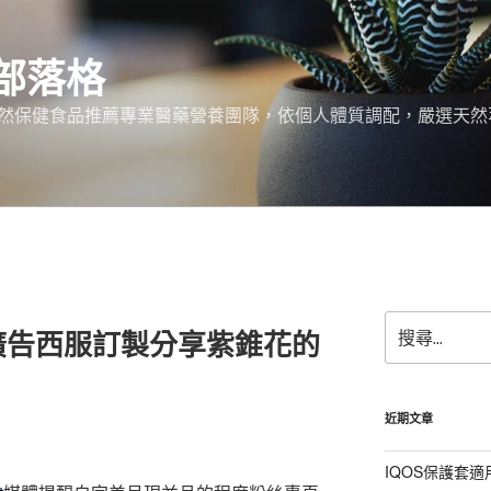
部落格
天然保健食品推薦專業醫藥營養團隊，依個人體質調配，嚴選天然
搜
廣告西服訂製分享紫錐花的
尋
關
鍵
字:
近期文章
IQOS保護套