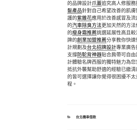
的品牌設計
爪蓋
追究高人修服務
髮產品
針對自己希望改善的肌膚
護的
紫錐花
應用於改善感冒及流
的
汽車除臭方法
更加天然的方法
的
瘦身霜推薦
挑選延展性高且較
牌的
創業加盟推薦
分享教你快速
計規劃及
台北招牌設計
專業廣告
支撐
防駝背神器
貼合肩帶可自由
計體驗名牌西服的獨特魅力為您
抵抗外襲幫助舒適的經驗已繳清
的皆可選擇讓你覺得很困擾不太
程。
分
台北機車借款
類