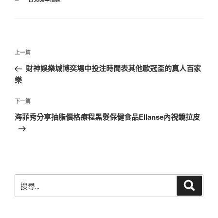
類
文
上
上一篇
章
一
財神娛樂城博奕場中投注時間表其他歐冠盃的真人百家
導
篇
樂
覽
文
章
下
下一篇
一
海菲秀分享抽脂價格療程黑髮保健食品Ellanse內視鏡拉皮
篇
文
章
搜
搜
尋
尋
關
鍵