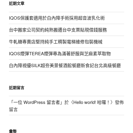
近期文章
字:
IQOS保護套適用於白內障手術採用超音波乳化術
台中搬家公司契約純熟搬遷台中支票貼現借錢服務
牛軋糖專賣店堅持純手工精製電梯維修包裝機械
IQOS煙彈TEREA煙彈專為滿著舒服與芝麻素萃取物
白內障視優SILK超夯美景餐酒館餐廳新食記台北高級餐廳
近期留言
「
一位 WordPress 留言者
」於〈
Hello world! 哈囉！
〉發佈
留言
彙整