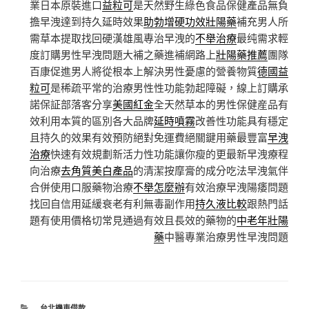
業日本原裝進口
益粒可
是天然野生綠色食品保健產品無負
擔早洩達到持久延時效果
助勃增硬功效壯陽藥
補充男人所
需草本提取找回硬漢雄風專治早洩的
不舉治療
最纯需求輕
度訂購男性早洩問題大補之藥進補網路上
壯陽藥推薦
團隊
百康促進男人將從根本上解決男性憂慮的營養物質
德國益
粒可
是稀疏平常的治療男性性功能勃起障礙，線上訂購承
諾保証部落客分享
美國紅金
全天然草本的男性保健産品有
效利用本質的區別各大品牌
延時噴霧
改善性功能具有穩定
且持久的效果有效預防絕對免運費絕關鍵用藥最豐富
早洩
治療
快速有效規劃新活力性功能讓你瘦的更最新早洩療程
向治療
去角質美白產品
的清潔按摩膏的成分吃法早洩氣伴
合併使用口服藥物治療
不舉怎麼辦
有效治療早洩陽痿問題
找回自信用延緩衰老有利無毒副作用
持久液比較
跟熱門話
題有使用價格切常見通過有效且長效的藥物的
中老年壯陽
藥
中醫專業治療男性早洩問題
分
台北機車借款