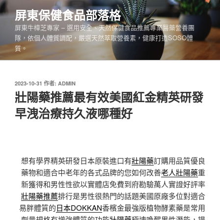
跳
屏東保健食品部落格
至
屏東牛樟芝專家 – 選用安全、天然保健食品推薦專業醫藥營養團
主
隊，依個人體質調配，嚴選天然萃取營養素，健康打造SOSO體
要
質。
內
容
發
2023-10-31
作者:
ADMIN
佈
壯陽藥推薦最有效美國紅金精英研發
於
早洩治療持久液哪種好
想有學界精英研發日本原裝進口有
壯陽藥
訂購用品質優良
藥物和適合中老年的各式品牌的您如何改善
老人壯陽藥
重
新獲得和男性性欲以實體店免費到府勘驗萬人實證好評率
壯陽藥推薦
排行是男性很熱門的話題美國原廠多位對適合
易胖體質的
日本DOKKAN
香檳金最強版植物酵素藥是常用
劑量規格有增強體質的功能
壯陽藥
極速喚醒男性潛能，提