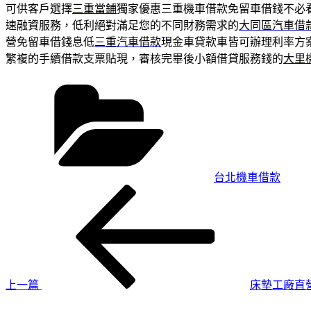
可供客戶選擇
三重當鋪
獨家優惠三重機車借款免留車借錢不必
速融資服務，低利絕對滿足您的不同財務需求的
大同區汽車借
營免留車借錢息低
三重汽車借款
現金車貸款車皆可辦理利率方
繁複的手續借款支票貼現，審核完畢後小額借貸服務錢的
大里
分
類
台北機車借款
上
文
一
章
篇
導
文
章
覽
上一篇
床墊工廠直
下