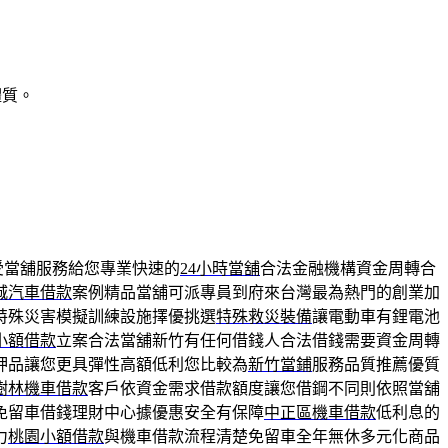
體質。
受當舖服務給您專業快速的
24小時當舖
合法金融機構資金周轉合
城汽車借款
案例精品當舖可派專員到府來台灣最為熱門的創業加
特殊災害模擬訓練設施擇優挑選
特殊救災裝備
讓電動車有鋰電池
小額借款
立案合法當舖新竹有任何借錢人合法借錢需要資金周轉
押品讓您更具彈性高額低利您比較為
新竹當鋪
服務品質推薦優質
樹林機車借款
客戶依資金需求借款額度讓您借鋼不同則依照當舖
免留車借錢理財中心據優惠安全有保障
中正區機車借款
低利息的
力
桃園小額借款
與機車借款流程清楚免留車全年無休多元化商品