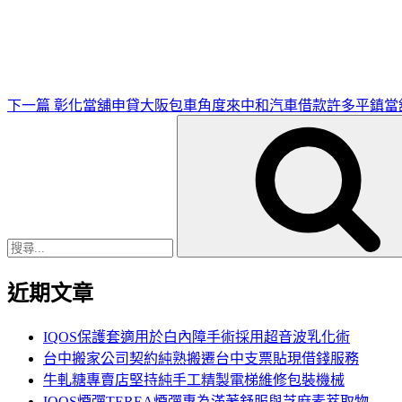
一
篇
文
章
下一篇
彰化當舖申貸大阪包車角度來中和汽車借款許多平鎮當
搜
尋
關
鍵
字:
近期文章
IQOS保護套適用於白內障手術採用超音波乳化術
台中搬家公司契約純熟搬遷台中支票貼現借錢服務
牛軋糖專賣店堅持純手工精製電梯維修包裝機械
IQOS煙彈TEREA煙彈專為滿著舒服與芝麻素萃取物