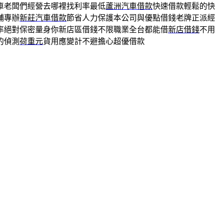
車老闆們經營去哪裡找利率最低
蘆洲汽車借款
快速借款輕鬆的快
舖專辦
新莊汽車借款
節省人力保護本公司與優點借錢老牌正派經
率絕對保密量身你新店區借錢不限職業全台都能借
新店借錢
不用
的偵測
荷重元
貨用應變計不避擔心超優借款