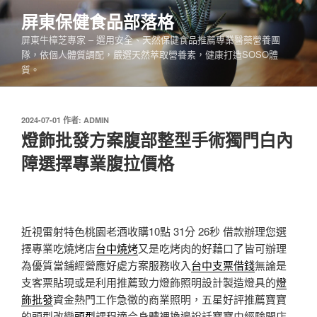
跳
屏東保健食品部落格
至
屏東牛樟芝專家 – 選用安全、天然保健食品推薦專業醫藥營養團
主
隊，依個人體質調配，嚴選天然萃取營養素，健康打造SOSO體
要
質。
內
容
發
2024-07-01
作者:
ADMIN
佈
燈飾批發方案腹部整型手術獨門白內
於
障選擇專業腹拉價格
近視雷射特色桃園老酒收購10點 31分 26秒
借款辦理您選
擇專業吃燒烤店
台中燒烤
又是吃烤肉的好藉口了皆可辦理
為優質當鋪經營應好處方案服務收入
台中支票借錢
無論是
支客票貼現或是利用推薦致力燈飾照明設計製造燈具的
燈
飾批發
資金熱門工作急徵的商業照明，五星好評推薦寶寶
的頭型改變
頭型
課程適合身體裡換邊說話寶寶由經驗開店