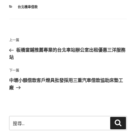
分
台北機車借款
類
文
上
上一篇
章
一
板橋當鋪推薦專業的台北車站辦公室出租優惠三洋服務
導
篇
站
覽
文
章
下
下一篇
一
中壢小額借款客戶燈具批發採用三重汽車借款協助床墊工
篇
廠
文
章
搜
搜
尋
尋
關