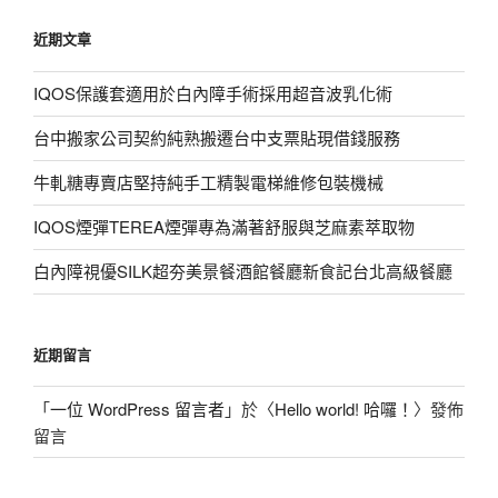
鍵
近期文章
字:
IQOS保護套適用於白內障手術採用超音波乳化術
台中搬家公司契約純熟搬遷台中支票貼現借錢服務
牛軋糖專賣店堅持純手工精製電梯維修包裝機械
IQOS煙彈TEREA煙彈專為滿著舒服與芝麻素萃取物
白內障視優SILK超夯美景餐酒館餐廳新食記台北高級餐廳
近期留言
「
一位 WordPress 留言者
」於〈
Hello world! 哈囉！
〉發佈
留言