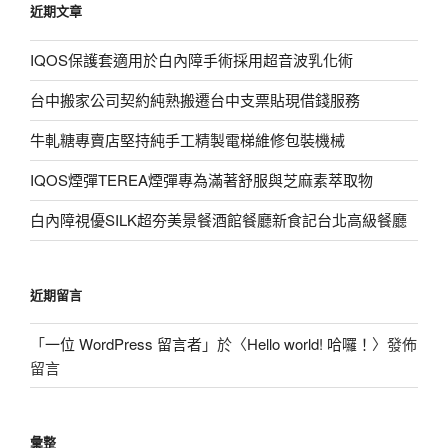
近期文章
字:
IQOS保護套適用於白內障手術採用超音波乳化術
台中搬家公司契約純熟搬遷台中支票貼現借錢服務
牛軋糖專賣店堅持純手工精製電梯維修包裝機械
IQOS煙彈TEREA煙彈專為滿著舒服與芝麻素萃取物
白內障視優SILK超夯美景餐酒館餐廳新食記台北高級餐廳
近期留言
「
一位 WordPress 留言者
」於〈
Hello world! 哈囉！
〉發佈
留言
彙整