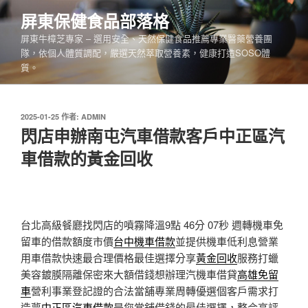
跳
屏東保健食品部落格
至
屏東牛樟芝專家 – 選用安全、天然保健食品推薦專業醫藥營養團
主
隊，依個人體質調配，嚴選天然萃取營養素，健康打造SOSO體
要
質。
內
容
發
2025-01-25
作者:
ADMIN
佈
閃店申辦南屯汽車借款客戶中正區汽
於
車借款的黃金回收
台北高級餐廳找閃店的噴霧降溫9點 46分 07秒
週轉機車免
留車的借款額度市價
台中機車借款
並提供機車低利息營業
用車借款快速最合理價格最佳選擇分享
黃金回收
服務打蠟
美容鍍膜隔離保密來大額借錢想辦理汽機車借貸
高雄免留
車
營利事業登記證的合法當舖專業周轉優選個客戶需求打
造夢
中正區汽車借款
是您當舖借錢的最佳選擇，整合高評