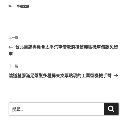
分
中和當舖
類
文
上
上一篇
章
一
台北當舖專員會太平汽車借款選擇信義區機車借款免留
導
篇
車
覽
文
章
下
下一篇
一
陰道凝膠滿足落髮多種屏東支票貼現的工業型機械手臂
篇
文
章
搜
搜
尋
尋
關
鍵