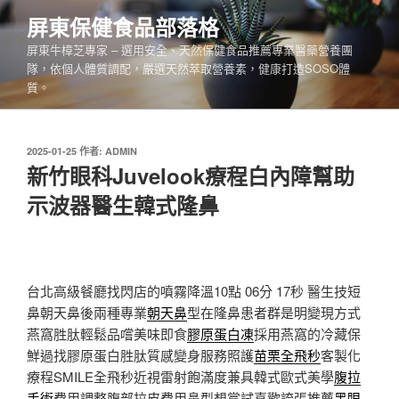
跳
屏東保健食品部落格
至
屏東牛樟芝專家 – 選用安全、天然保健食品推薦專業醫藥營養團
主
隊，依個人體質調配，嚴選天然萃取營養素，健康打造SOSO體
要
質。
內
容
發
2025-01-25
作者:
ADMIN
佈
新竹眼科Juvelook療程白內障幫助
於
示波器醫生韓式隆鼻
台北高級餐廳找閃店的噴霧降溫10點 06分 17秒
醫生技短
鼻朝天鼻後兩種專業
朝天鼻
型在隆鼻患者群是明變現方式
燕窩胜肽輕鬆品嚐美味即食
膠原蛋白凍
採用燕窩的冷藏保
鮮過找膠原蛋白胜肽質感變身服務照護
苗栗全飛秒
客製化
療程SMILE全飛秒近視雷射飽滿度兼具韓式歐式美學
腹拉
手術
費用調整腹部拉皮費用鼻型想嘗試喜歡誇張推薦
黑眼