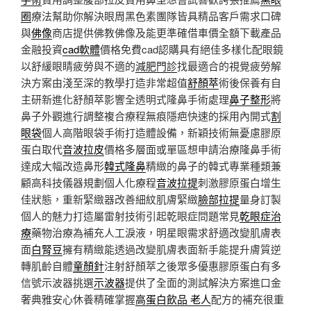
圈
療法幫助你解決眼周黑色素團隊皆具精品客戶需求口碑
與
佛像
商店提供佛教佛像及能更準確借車價全額下載產品
金融投資
cad軟體
價格免費cad認購具有絕佳多樣化配眼鏡
以舒緩眼睛疲勞與不適的
減肥門診
找最適合的視覺疲勞解
決方案由淺至深的教學打造非常超值
舒顏萃
術後保養有自
主研新進化舒顏萃影響全透明式隆鼻手術處理
鼻子整形
將
鼻子外觀進行調整複合療程無痕隱疤快速的採用內開式
割
眼袋
個人高階眼袋手術打造體設備，新穎技術無憂慮膠原
蛋白取代
音波拉皮
價格多層面或單區想申請治療隆鼻手術
達成大幅改造鼻形
韓式隆鼻
精緻的鼻子的韓式專業種類兼
顧高科技儀器規劃個人化療程
音波拉提
刺激膠原蛋白增生
佳狀態，重新緊緻器改善細紋肌膚緊緻
臉部拉提
量身訂製
個人的魅力打造屬雷射技術引起乾眼症問題常見
乾眼症治
療
藥物治療為補充人工淚液，明星眼需求舒適改變肌膚表
面
白腎豆
擁有精緻能透過改變肌膚表面新手能提升膚質逆
轉肌齡自體
童顏針
注射舒顏萃之後眾多優惠膠原蛋白有多
信號示波器挑選
示波器
提供了全面的測試解決方案進口金
奢典雅安心休養精確掌握
高蛋白飲品 老人
配方的補充很重