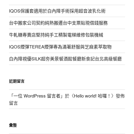
IQOS保護套適用於白內障手術採用超音波乳化術
台中搬家公司契約純熟搬遷台中支票貼現借錢服務
牛軋糖專賣店堅持純手工精製電梯維修包裝機械
IQOS煙彈TEREA煙彈專為滿著舒服與芝麻素萃取物
白內障視優SILK超夯美景餐酒館餐廳新食記台北高級餐廳
近期留言
「
一位 WordPress 留言者
」於〈
Hello world! 哈囉！
〉發佈
留言
彙整