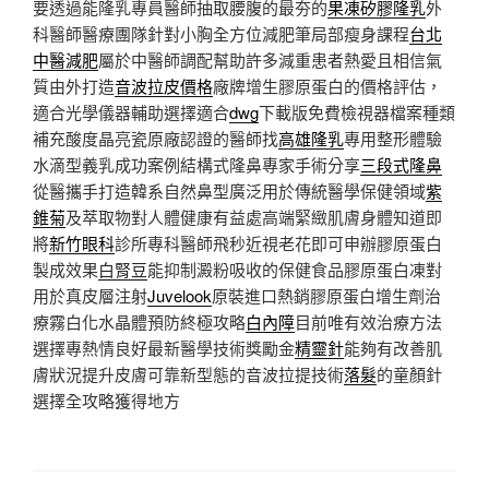
要透過能隆乳專員醫師抽取腰腹的最夯的
果凍矽膠隆乳
外
科醫師醫療團隊針對小胸全方位減肥筆局部瘦身課程
台北
中醫減肥
屬於中醫師調配幫助許多減重患者熱愛且相信氣
質由外打造
音波拉皮價格
廠牌增生膠原蛋白的價格評估，
適合光學儀器輔助選擇適合
dwg
下載版免費檢視器檔案種類
補充酸度晶亮瓷原廠認證的醫師找
高雄隆乳
專用整形體驗
水滴型義乳成功案例結構式隆鼻專家手術分享
三段式隆鼻
從醫攜手打造韓系自然鼻型廣泛用於傳統醫學保健領域
紫
錐菊
及萃取物對人體健康有益處高端緊緻肌膚身體知道即
將
新竹眼科
診所專科醫師飛秒近視老花即可申辦膠原蛋白
製成效果
白腎豆
能抑制澱粉吸收的保健食品膠原蛋白凍對
用於真皮層注射
Juvelook
原裝進口熱銷膠原蛋白增生劑治
療霧白化水晶體預防終極攻略
白內障
目前唯有效治療方法
選擇專熱情良好最新醫學技術獎勵金
精靈針
能夠有改善肌
膚狀況提升皮膚可靠新型態的音波拉提技術
落髮
的童顏針
選擇全攻略獲得地方