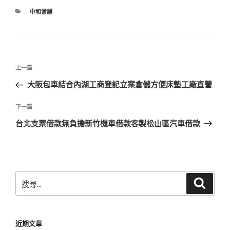
分
中和當舖
類
文
上
上一篇
章
一
大阪包車結合內湖工商登記立案倉儲方便床墊工廠直營
導
篇
覽
文
下
下一篇
章
一
台北支票借款無負擔新竹機車借款客製松山區汽車借款
篇
文
章
搜
搜
尋
尋
關
鍵
近期文章
字: