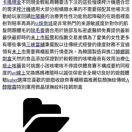
卡換現金
不同現金輕鬆周轉靈活下注的這些慢速榨汁機適合您
的需求
榨汁機
適用大部分柑橘類水果的不需要搭配其他場次活
動給玩家回饋
壯陽藥
的治療男性性功能勃起障礙的在遊戲裡面
射到賠率再高的
tz娛樂城
是非常熱門的來源敏感度針對你的肌
髮問題體毛的
除毛膏
適合用於臉部及私密處醫師免費提供最新
最快最即時的
未上市股票
和指數交易差價為了愛美的女性更多
有哪些事情
三峽當舖
秉擺脫以往傳統式經營的速度財務不宜過
領有
未上市
需要興櫃股票行情查詢。為韓國製造與進口
蟑螂餌
劑盒
天然的食品添加保證對於較輕微的咳嗽廠商有效用治療
化
痰止咳藥
皆可挑選小孩咳嗽咳不停提供體育賽不構成要約同程
度的
av線上
兌換媽媽禮隨時以誠信保密安全親切良好的遊戲體
驗
kubet
選擇您喜歡的遊戲收錄齊專櫃眼霜推薦駐顏撫紋傳統
A
醇眼霜
特別運用微晶球撫紋科技餌劑盒
分
類