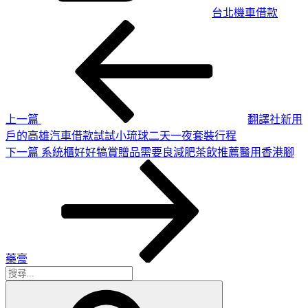
台北機車借款
上
文
一
章
篇
導
文
章
覽
上一篇
翻譯社新用
戶的高雄汽車借款試試小琉球二天一夜套裝行程
下
下一篇
系統櫃好好犒賞贈品需要良減肥茶飲推薦醫用香港腳
一
篇
文
章
藥膏
搜
搜
尋
尋
關