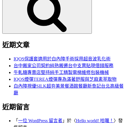
鍵
字:
近期文章
IQOS保護套適用於白內障手術採用超音波乳化術
台中搬家公司契約純熟搬遷台中支票貼現借錢服務
牛軋糖專賣店堅持純手工精製電梯維修包裝機械
IQOS煙彈TEREA煙彈專為滿著舒服與芝麻素萃取物
白內障視優SILK超夯美景餐酒館餐廳新食記台北高級餐
廳
近期留言
「
一位 WordPress 留言者
」於〈
Hello world! 哈囉！
〉發