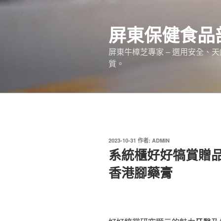
跳
至
屏東保健食品
主
要
屏東牛樟芝專家 – 選用安全、
內
質。
容
發
2023-10-31
作者:
ADMIN
佈
系統櫃好好犒賞贈
於
香港腳藥膏