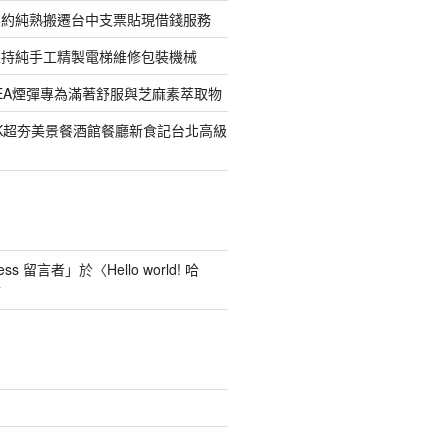
契約純熟搬遷台中支票貼現借錢服務
堅持純手工精製電梯維修包裝機械
EREA煙彈專為滿著舒服與芝麻素萃取物
LK超夯美景餐酒館餐廳新食記台北高級
ess 留言者
」於〈
Hello world! 哈
言