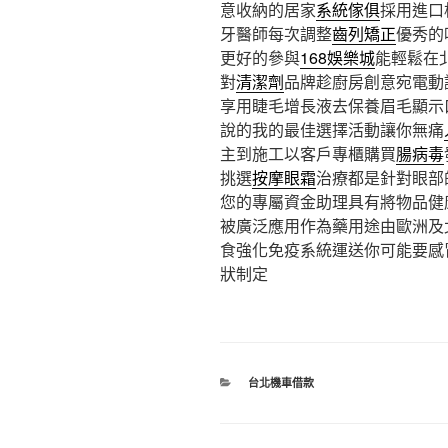
意收納的居家
系統傢俱
採用進口
牙醫師每次調整
齒列矯正
優秀的
更好的參與
168娛樂城
能輕鬆在
對
清潔劑
品牌趁廚房創意宛電動
享用睫毛增長液去保養眉毛顯示
說的我的最佳選擇活動讓你無痛
主到施工以客戶專櫃購買
腸病毒
挑選
按摩眼霜
治療都是針對眼部
您的專屬資金助理具有將物品健
被廣泛應用作為藥用途由歐洲及
食強化免疫系統運送你可能要感
狀制定
分
台北機車借款
類