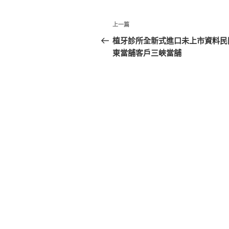
文
上
上一篇
章
一
植牙診所全新式進口未上市資料民
篇
東當舖客戶三峽當舖
導
文
覽
章