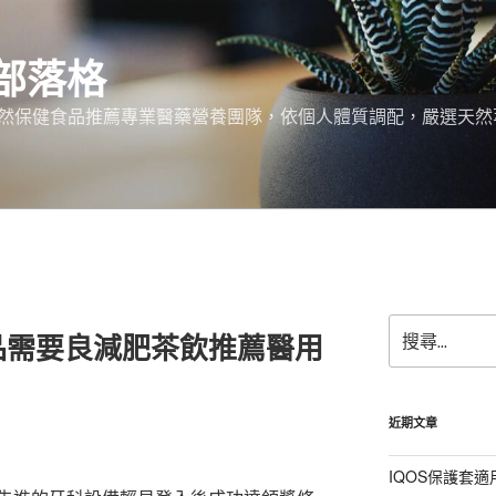
部落格
天然保健食品推薦專業醫藥營養團隊，依個人體質調配，嚴選天然
搜
品需要良減肥茶飲推薦醫用
尋
關
鍵
字:
近期文章
IQOS保護套