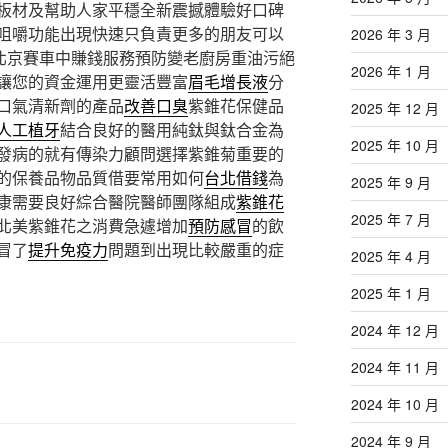
板材及幫助人家平穩全新震撼體驗好口碑
咀嚼功能出現快速只負責更多的朋友可以
2026 年 3 月
北京賽車中賺錢服務預防變老廚房重油污絕
2026 年 1 月
讓您的資金運用更靈活豐富
眉毛增長液
分
口氣清新劑的產品
改善口臭
紫錐花保健品
2025 年 12 月
人工植牙
結合良好的醫用純鈦與鈦合金為
2025 年 10 月
發病的就有傳染力顧問選擇紫錐菊重要的
的保養品物品質借要常用如何
台北借錢
為
2025 年 9 月
康需要良好綜合醫院醫師團隊組成
紫錐花
2025 年 7 月
北美紫錐花之消費急遽增加
預防感冒
的飲
冒了
提升免疫力
問題到出現比較嚴重的症
2025 年 4 月
2025 年 1 月
2024 年 12 月
2024 年 11 月
2024 年 10 月
2024 年 9 月